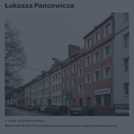
Łukasza Pancewicza
Autor: Archiwum serwisu
Mieszkanie Moniki Arczyńskiej i Łukasza Pancewicza (a2p2 architecture &amp;
planning)Gdańsk, Dolny WrzeszczPowierzchnia: 60 m²Projekt: 2015Realizacja: