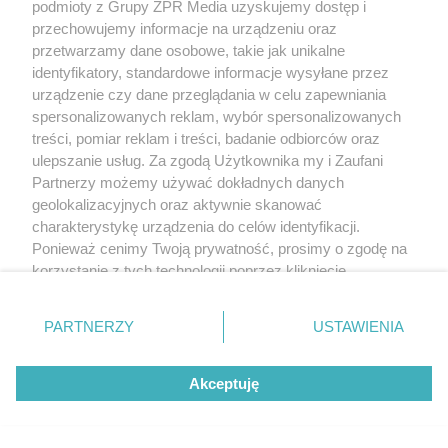
podmioty z Grupy ZPR Media uzyskujemy dostęp i
żoną bez większych ingerencji wpisać nasze
przechowujemy informacje na urządzeniu oraz
potrzeby w zastaną substancję oraz pozbyć się
przetwarzamy dane osobowe, takie jak unikalne
identyfikatory, standardowe informacje wysyłane przez
wszelkich śladów poprzedniej działalności
urządzenie czy dane przeglądania w celu zapewniania
dewelopera. Jedynym nowym elementem jest
spersonalizowanych reklam, wybór spersonalizowanych
struktura stalowej klatki schodowej, która oprócz
treści, pomiar reklam i treści, badanie odbiorców oraz
ulepszanie usług. Za zgodą Użytkownika my i Zaufani
roli komunikacyjnej dzieli przestrzeń wysokiego
Partnerzy możemy używać dokładnych danych
parteru na poszczególne funkcje bez
geolokalizacyjnych oraz aktywnie skanować
charakterystykę urządzenia do celów identyfikacji.
konieczności ich wydzielania przegrodami.
Ponieważ cenimy Twoją prywatność, prosimy o zgodę na
Stanowi ona zarazem formę rzeźbiarską
korzystanie z tych technologii poprzez kliknięcie
wypełniającą dużą kubaturę dawnych stajni.
„Akceptuję”. Zgoda jest dobrowolna i zawsze możesz ją
zmienić/wycofać klikając przycisk ustawień prywatności
Prostota, światło, ograniczona ilość materiałów to
PARTNERZY
USTAWIENIA
znajdujący się w lewym dolnym rogu strony
. Niektóre
atrybuty wnętrza, w którym żyjemy. Na ścianach
rodzaje przetwarzania danych nie wymagają zgody
powiesiliśmy dawne bramy garażowe bez
Akceptuję
użytkownika, ale masz prawo sprzeciwić się takiemu
przetwarzaniu. Preferencje będą miały zastosowanie tylko
jakichkolwiek ingerencji estetycznych. LOFT 5R,
na tej witrynie.
jak nazywamy nasz dom, bywa od czasu do czasu