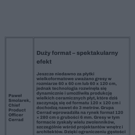
Duży format – spektakularny
efekt
Jeszcze niedawno za płytki
wielkoformatowe uważano gresy w
rozmiarze 60 x 60 cm lub 60 x 120 cm,
jednak technologia rozwinęła się
dynamicznie i umożliwiła produkcję
Paweł
wielkich ceramicznych płyt, które dziś
Smolarek,
zaczynają się od formatu 120 x 120 cm i
Chief
dochodzą nawet do 3 metrów. Grupa
Product
Cerrad wprowadziła na rynek format 120
Officer
× 280 cm o grubości 6 mm. Gresy w tym
Cerrad
formacie zyskały wielu zwolenników,
szczególnie wśród projektantów wnętrz i
architektów. Dzięki ograniczeniu gęstości