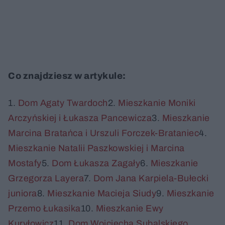
Co znajdziesz w artykule:
1.
Dom Agaty Twardoch
2.
Mieszkanie Moniki
Arczyńskiej i Łukasza Pancewicza
3.
Mieszkanie
Marcina Bratańca i Urszuli Forczek-Brataniec
4.
Mieszkanie Natalii Paszkowskiej i Marcina
Mostafy
5.
Dom Łukasza Zagały
6.
Mieszkanie
Grzegorza Layera
7.
Dom Jana Karpiela-Bułecki
juniora
8.
Mieszkanie Macieja Siudy
9.
Mieszkanie
Przemo Łukasika
10.
Mieszkanie Ewy
Kuryłowicz
11.
Dom Wojciecha Subalskiego