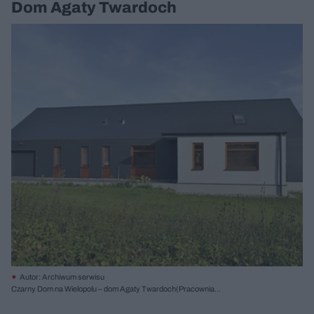
Dom Agaty Twardoch
Autor: Archiwum serwisu
Czarny Dom na Wielopolu – dom Agaty Twardoch(Pracownia
44STO)PilchowicePowierzchnia: 139 m² (170 m² z garażem)Projekt:
2011Realizacja: 2011-2012Koszt inwestycji: 360 000 zł