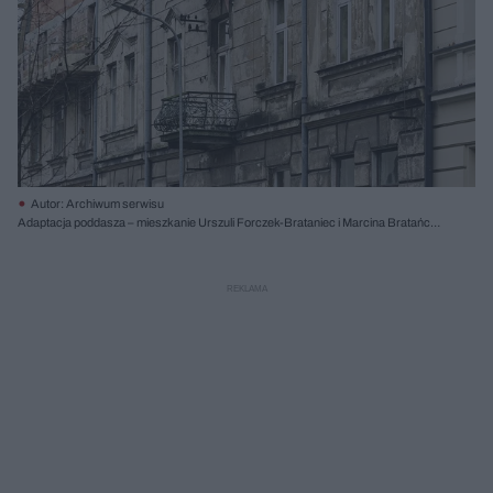
Autor: Archiwum serwisu
Adaptacja poddasza – mieszkanie Urszuli Forczek-Brataniec i Marcina Bratańca
(eM4 Pracownia Architektury Brataniec)Kraków, Stare PodgórzePowierzchnia:
ok. 100 m²Realizacja: ok. 1999Fot. Maciej Jeżyk