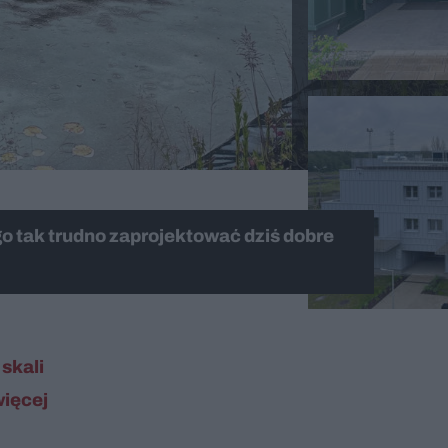
o tak trudno zaprojektować dziś dobre
skali
więcej