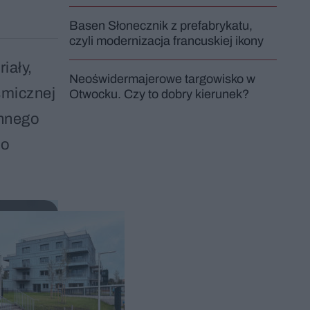
Basen Słonecznik z prefabrykatu,
czyli modernizacja francuskiej ikony
iały,
Neoświdermajerowe targowisko w
smicznej
Otwocku. Czy to dobry kierunek?
ennego
 o