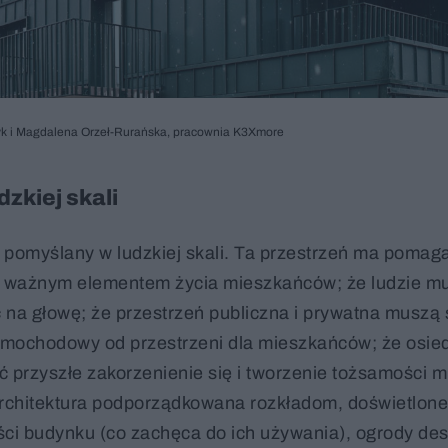
zyk i Magdalena Orzeł-Rurańska, pracownia K3Xmore
zkiej skali
ł pomyślany w ludzkiej skali. Ta przestrzeń ma pomag
est ważnym elementem życia mieszkańców; że ludzie m
na głowę; że przestrzeń publiczna i prywatna muszą 
 samochodowy od przestrzeni dla mieszkańców; że osie
ć przyszłe zakorzenienie się i tworzenie tożsamości m
architektura podporządkowana rozkładom, doświetlone
ści budynku (co zachęca do ich używania), ogrody de