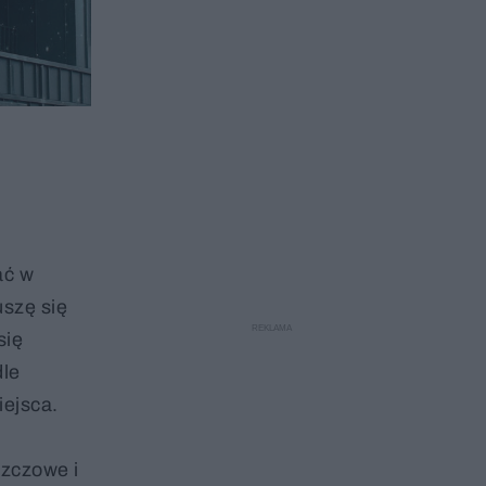
ać w
uszę się
się
dle
iejsca.
szczowe i