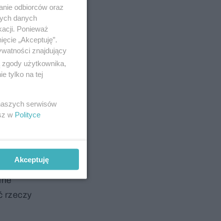
anie odbiorców oraz
nych danych
kacji. Ponieważ
ięcie „Akceptuję”.
ywatności znajdujący
ą zgody użytkownika,
zeł-
 tylko na tej
e relacje
ą i wodą
 naszych serwisów
esz w
Polityce
– zadziały
ód.
Akceptuję
eufności
lne
ć rzeczy