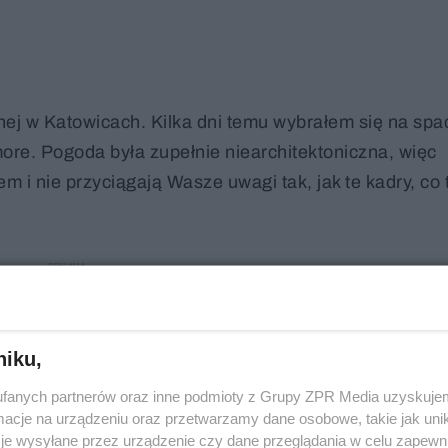
ej w Katowicach. Kilka dni temu wybrałem się na spa
ore. Pogoda była zupełnie niearchitektoniczna, więc
m i nie przyciągają Wasze uwagi tak, jak te kadry, co 
niku,
fanych partnerów oraz inne podmioty z Grupy ZPR Media uzyskujem
cje na urządzeniu oraz przetwarzamy dane osobowe, takie jak unika
je wysyłane przez urządzenie czy dane przeglądania w celu zapewn