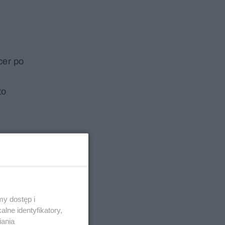
cer po
to
y dostęp i
lne identyfikatory,
iania