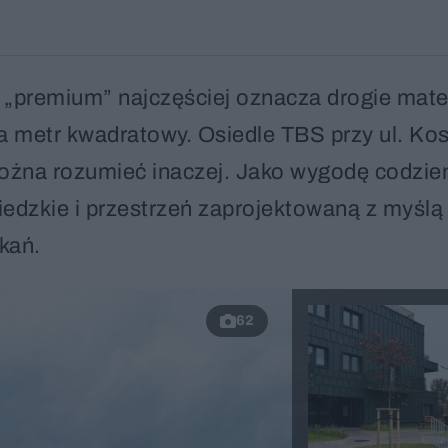
„premium” najczęściej oznacza drogie mater
za metr kwadratowy. Osiedle TBS przy ul. Ko
ożna rozumieć inaczej. Jako wygodę codzi
ąsiedzkie i przestrzeń zaprojektowaną z myślą
kań.
62