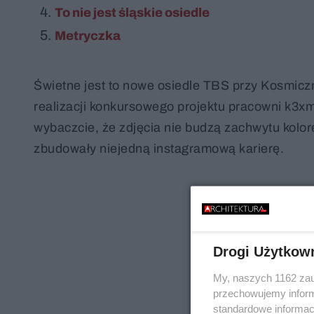
To nie jest śląskie osiedle
Metryczka
Świetne jest to nowe osiedle TBS przy Kosmiczn
realizacji konkursowego projektu pracowni k3xm
wybaczcie, że zdjęcia nie budzą zachwytu kolore
zbudowały niejedną instagramową karierę.
Drogi Użytkow
My, naszych 1162 zau
przechowujemy informa
standardowe informac