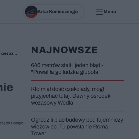
Arka Koniecznego
Menu
NAJNOWSZE
TBS przy ul. Kosmicznej w Katowicach nikt nie nazwie osiedlem "premium". Tymczasem właśnie tu stworzono luksusową przestrzeń do życia
646 metrów stali i jeden błąd -
"Powaliła go ludzka głupota"
nie
Kto miał dość czekolady, mógł
przyjechać tutaj. Dawny ośrodek
wczasowy Wedla
Ogrodzili plac budowy pod tajemniczy
daj do Google
wieżowiec. Tu powstanie Roma
Tower