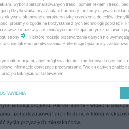
klam, wybór spersonalizowanych treści, pomiar reklam i treści, bad
 zgodą Użytkownika my i Zaufani Partnerzy możemy używać dokład
az aktywnie skanować charakterystykę urządzenia do celów identyfi
ść, prosimy o zgodę na korzystanie z tych technologii poprzez klikn
a i zawsze możesz ją zmienić/wycofać klikając przycisk ustawień pr
ogu strony
. Niektóre rodzaje przetwarzania danych nie wymagaj
e głośno! Dlaczego? Bo Kinga Bączyk i Magdalena Or
iwić się takiemu przetwarzaniu. Preferencje będą miały zastosowanie
W centrum uwagi znalazły się nie tyle same obiekty, il
ób prowadzenia ruchu, kontakt mieszkańców z zieleni
szymi informacjami, abyś mógł świadomie i komfortowo korzystać z
 sąsiedzkich.
gółowe informacje dotyczące przetwarzania Twoich danych znajdzi
s
oraz po kliknięciu w „Ustawienia”.
, co ważne. Nie wszystko oczywiście wyszło idealnie 
e być może pozbawiły to osiedle kilku ciekawych nagr
USTAWIENIA
ą, oparta na ostrożności, mnożeniu zabezpieczeń i ni
ch ambicji projektu. Ale co istotne - widać tu bezcze
ia “ponadczasowej” architektury, w której większoś
ość życia przyszłych mieszkańców.