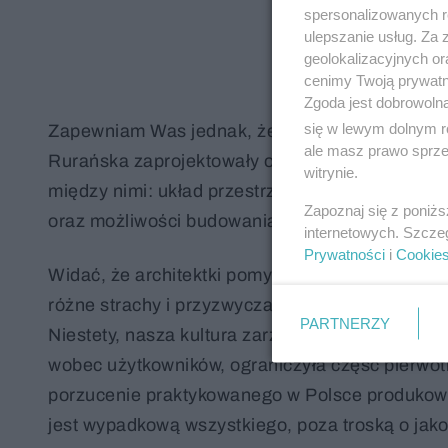
spersonalizowanych re
ulepszanie usług. Za
geolokalizacyjnych or
cenimy Twoją prywatno
Zgoda jest dobrowoln
się w lewym dolnym r
Zapewniam Was jednak, że o tym miejscu będzi
ale masz prawo sprzec
Rurańska zaprojektowały osiedle, a nie budynki. 
witrynie.
między nimi: układ przestrzeni wspólnych, spos
Zapoznaj się z poniż
oraz możliwości budowania codziennych relacji
internetowych. Szcze
Prywatności
i
Cookie
Widać, że architektki pomyślały o tym wszystkim
różne strachy i przyzwyczajenia inwestora, któr
PARTNERZY
Niestety, nasza kultura zarządzania przestrzeni
wobec użytkowników, ograniczyła część pierwotny
porzucenie praktykowanego w Polsce produkowan
jest wypadkową wszystkiego, poza troską o jak