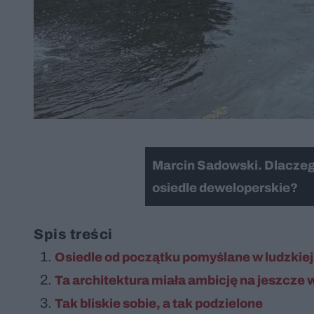
Marcin Sadowski. Dlaczeg
osiedle deweloperskie?
Spis treści
Osiedle od początku pomyślane w ludzkiej 
Ta architektura miała ambicję na jeszcze 
Tak bliskie sobie, a tak podzielone