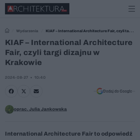
Wydarzenia
KIAF – International Architecture Fair, czyli targi
dizajnu w Krakowie
KIAF – International Architecture
Fair, czyli targi dizajnu w
Krakowie
2024-08-27
10:40
Dodaj do Google
oprac. Julia Jankowska
International Architecture Fair to odpowiedź