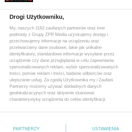
BŁĄD - "POWALIŁA GO LUDZKA
ŻEBY JEDNAK ODR
SĄSIADÓW
GŁUPOTA"
Drogi Użytkowniku,
Żaden utwór zamieszczony w serwisie nie może być powielany i
My, naszych 1162 zaufanych partnerów oraz inne
rozpowszechniany lub dalej rozpowszechniany w jakikolwiek sposób
podmioty z Grupy ZPR Media uzyskujemy dostęp i
(w tym także elektroniczny lub mechaniczny) na jakimkolwiek polu
przechowujemy informacje na urządzeniu oraz
eksploatacji w jakiejkolwiek formie, włącznie z umieszczaniem w
Internecie bez pisemnej zgody właściciela praw. Jakiekolwiek użycie
przetwarzamy dane osobowe, takie jak unikalne
lub wykorzystanie utworów w całości lub w części z naruszeniem
identyfikatory, standardowe informacje wysyłane przez
prawa, tzn. bez właściwej zgody, jest zabronione pod groźbą kary i
urządzenie czy dane przeglądania w celu zapewniania
może być ścigane prawnie.
spersonalizowanych reklam, wybór spersonalizowanych
treści, pomiar reklam i treści, badanie odbiorców oraz
ulepszanie usług. Za zgodą Użytkownika my i Zaufani
Partnerzy możemy używać dokładnych danych
geolokalizacyjnych oraz aktywnie skanować
charakterystykę urządzenia do celów identyfikacji.
O nas
Ponieważ cenimy Twoją prywatność, prosimy o zgodę na
korzystanie z tych technologii poprzez kliknięcie
Informacje prawne
„Akceptuję”. Zgoda jest dobrowolna i zawsze możesz ją
zmienić/wycofać klikając przycisk ustawień prywatności
Nasze serwisy
PARTNERZY
USTAWIENIA