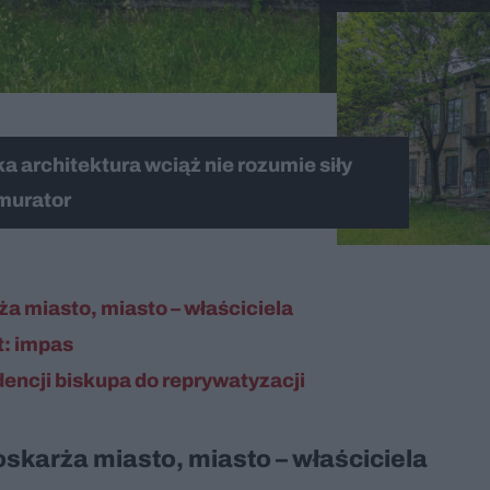
a architektura wciąż nie rozumie siły
-murator
ża miasto, miasto – właściciela
t: impas
ydencji biskupa do reprywatyzacji
 oskarża miasto, miasto – właściciela