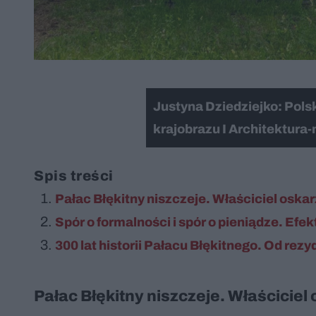
Justyna Dziedziejko: Polsk
krajobrazu I Architektura
Spis treści
Pałac Błękitny niszczeje. Właściciel oskar
Spór o formalności i spór o pieniądze. Efek
300 lat historii Pałacu Błękitnego. Od rez
Pałac Błękitny niszczeje. Właściciel