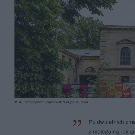
Autor: Szymon Starnawski/Grupa Murator
Po dwuletnich zma
z nielegalną rekla