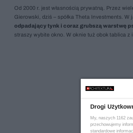
Od 2000 r. jest własnością prywatną. Przez wie
Gierowski, dziś – spółka Theta Investments. W j
odpadający tynk i coraz grubszą warstwę p
straszy wybite okno. W oknie tuż obok tablica z
Drogi Użytkow
My, naszych 1162 zau
przechowujemy informa
standardowe informac