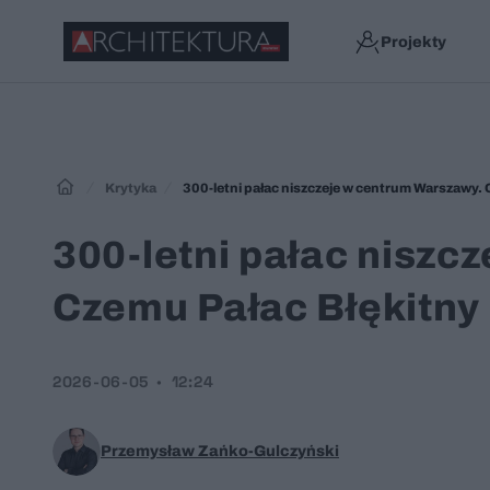
Projekty
Krytyka
300-letni pałac niszczeje w centrum Warszawy.
300-letni pałac niszc
Czemu Pałac Błękitny
2026-06-05
12:24
Przemysław Zańko-Gulczyński