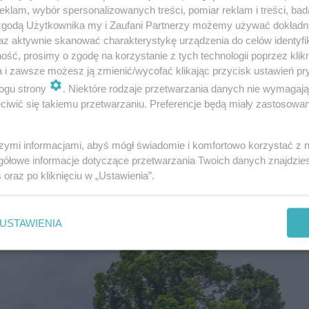
klam, wybór spersonalizowanych treści, pomiar reklam i treści, bad
a toczą się jedynie sporadyczne prace zabezpieczaj
 zgodą Użytkownika my i Zaufani Partnerzy możemy używać dokład
az aktywnie skanować charakterystykę urządzenia do celów identyfi
i, że realizuje wszystkie nakazane czynności, W
ść, prosimy o zgodę na korzystanie z tych technologii poprzez klikn
 nakłada kary finansowe.
Inwestor, rzecz jasna, od t
a i zawsze możesz ją zmienić/wycofać klikając przycisk ustawień pr
gdyż konflikt między właścicielem Pałacu Błękitnego w
ogu strony
. Niektóre rodzaje przetwarzania danych nie wymagaj
iwić się takiemu przetwarzaniu. Preferencje będą miały zastosowanie
ęga znacznie głębiej – i trwa co najmniej od 2013 r., 
szymi informacjami, abyś mógł świadomie i komfortowo korzystać z
gółowe informacje dotyczące przetwarzania Twoich danych znajdzi
e parkingi podziemne? Powstał tylko jeden – i świ
s
oraz po kliknięciu w „Ustawienia”.
USTAWIENIA