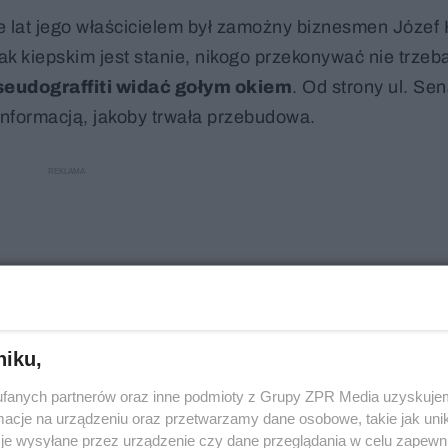
le lat jego właścicielem był zamożny biznesmen Józef
ak kiepskim jest stanie, nikogo przekonywać nie trzeb
seudograffiti widać gołym okiem
. Od strony ul. Sen
 informacją, jakoby trwała przebudowa.
niku,
fanych partnerów oraz inne podmioty z Grupy ZPR Media uzyskujem
cje na urządzeniu oraz przetwarzamy dane osobowe, takie jak unika
je wysyłane przez urządzenie czy dane przeglądania w celu zapewn