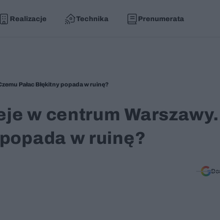
Realizacje
Technika
Prenumerata
 Czemu Pałac Błękitny popada w ruinę?
zeje w centrum Warszawy.
 popada w ruinę?
Do