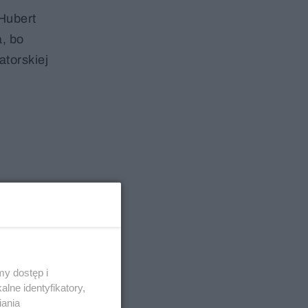
 Hubert
a, bo
atorskiej
y dostęp i
lne identyfikatory,
iania