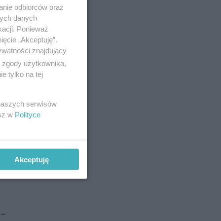
anie odbiorców oraz
kreślanej
nych danych
ch
kacji. Ponieważ
ięcie „Akceptuję”.
awimy ich
ywatności znajdujący
ą zgody użytkownika,
 tylko na tej
 naszych serwisów
kację, w
esz w
Polityce
Akceptuję
życiem
 –