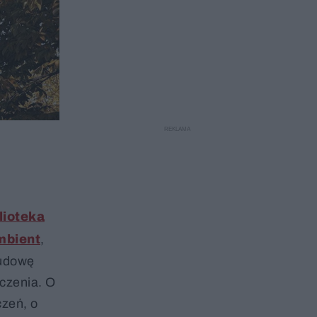
lioteka
mbient
,
budowę
zczenia. O
zeń, o