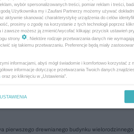
klam, wybór spersonalizowanych treści, pomiar reklam i treści, bad
kupiliśmy się na realizacji przy ul.
Sprzecznej 4
, o
 zgodą Użytkownika my i Zaufani Partnerzy możemy używać dokład
az na tym, jak zastosowanie elementów prefabrykowany
az aktywnie skanować charakterystykę urządzenia do celów identyfi
ść, prosimy o zgodę na korzystanie z tych technologii poprzez klikn
 omówimy problem prefabrykatów drewnianych i przedst
a i zawsze możesz ją zmienić/wycofać klikając przycisk ustawień pr
ogu strony
. Niektóre rodzaje przetwarzania danych nie wymagaj
iwić się takiemu przetwarzaniu. Preferencje będą miały zastosowanie
od reguły
szymi informacjami, abyś mógł świadomie i komfortowo korzystać z
et Chiny już dawno postawiły na nowoczesną prefabry
gółowe informacje dotyczące przetwarzania Twoich danych znajdzi
s
oraz po kliknięciu w „Ustawienia”.
modułowe produkowane w Polsce. Mimo wielu korzyści
wi deweloperzy wciąż unikają pełnych systemów
ingu uważają, że Polacy nie chcą kupować mieszkań w
USTAWIENIA
ą rzadkością okazują się obiekty budowlane z u
wa pierwszego drewnianego budynku wielorodzinnego