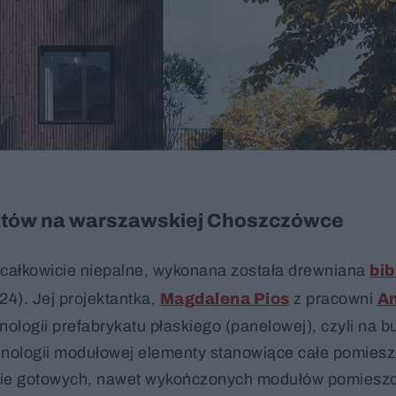
katów na warszawskiej Choszczówce
 całkowicie niepalne, wykonana została drewniana
bib
24). Jej projektantka,
Magdalena Pios
z pracowni
A
ologii prefabrykatu płaskiego (panelowej), czyli na 
echnologii modułowej elementy stanowiące całe pomies
zenie gotowych, nawet wykończonych modułów pomieszc