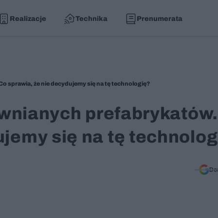
Realizacje
Technika
Prenumerata
 Co sprawia, że nie decydujemy się na tę technologię?
rewnianych prefabrykatów
ujemy się na tę technolog
Do