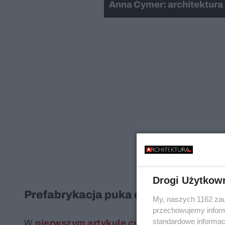
Anna Cymer: architektura l
Drogi Użytkow
Prefabrykacja puka do polskiego mi
My, naszych 1162 zau
przechowujemy informa
standardowe informac
W
pierwszym artykule cyklu „Prefabrykacj