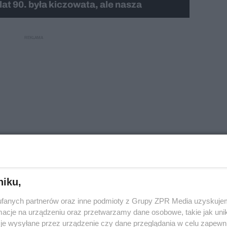
at 90. była kiczowata, ale nasza
niku,
eszkalnictwa
fanych partnerów oraz inne podmioty z Grupy ZPR Media uzyskujem
cje na urządzeniu oraz przetwarzamy dane osobowe, takie jak unika
je wysyłane przez urządzenie czy dane przeglądania w celu zapewn
a puka do polskiego mieszkalnictwa”
przyjrzeliśmy