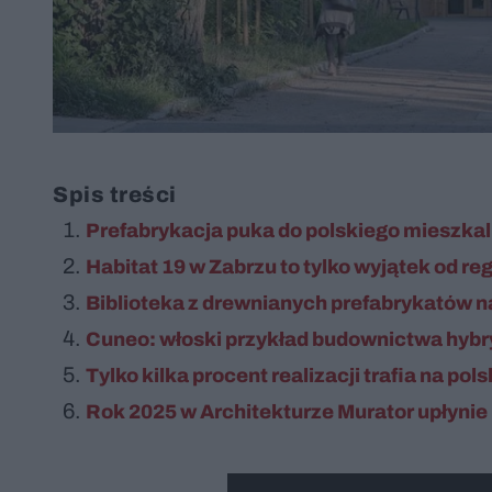
Spis treści
Prefabrykacja puka do polskiego mieszka
Habitat 19 w Zabrzu to tylko wyjątek od re
Biblioteka z drewnianych prefabrykatów
Cuneo: włoski przykład budownictwa hyb
Tylko kilka procent realizacji trafia na pols
Rok 2025 w Architekturze Murator upłynie