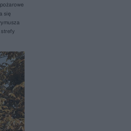
sy pożarowe
a się
 wymusza
strefy