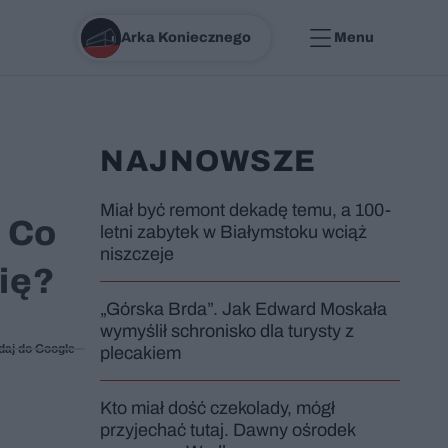
Arka Koniecznego
Menu
NAJNOWSZE
Miał być remont dekadę temu, a 100-
. Co
letni zabytek w Białymstoku wciąż
niszczeje
ię?
„Górska Brda”. Jak Edward Moskała
wymyślił schronisko dla turysty z
daj do Google
plecakiem
Kto miał dość czekolady, mógł
przyjechać tutaj. Dawny ośrodek