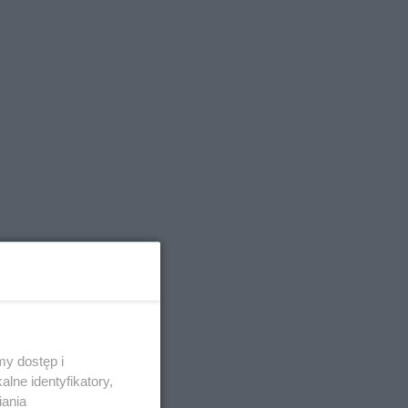
y dostęp i
lne identyfikatory,
iania
 się