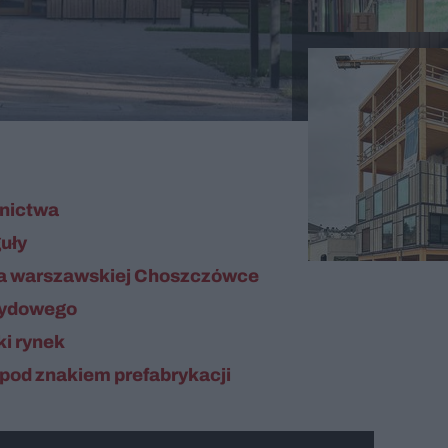
lnictwa
guły
 na warszawskiej Choszczówce
rydowego
ki rynek
 pod znakiem prefabrykacji