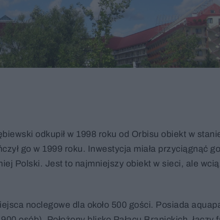
łębiewski odkupił w 1998 roku od Orbisu obiekt w stani
czył go w 1999 roku. Inwestycja miała przyciągnąć go
ej Polski. Jest to najmniejszy obiekt w sieci, ale wcią
iejsca noclegowe dla około 500 gości. Posiada aquapa
900 osób). Położony blisko Pałacu Branickich, łączy 