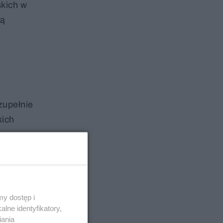
skich w
lą
zupełnie
kich
udowywany
y dostęp i
lne identyfikatory,
iania