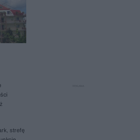
e
ści
ż
rk, strefę
funkcje