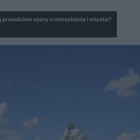
ą prawdziwe spory o mieszkania i miasta?