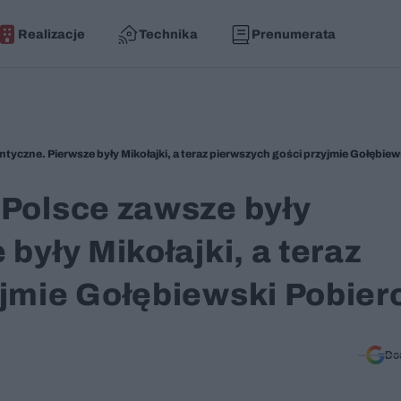
Realizacje
Technika
Prenumerata
 Polsce zawsze były
były Mikołajki, a teraz
yjmie Gołębiewski Pobie
Do