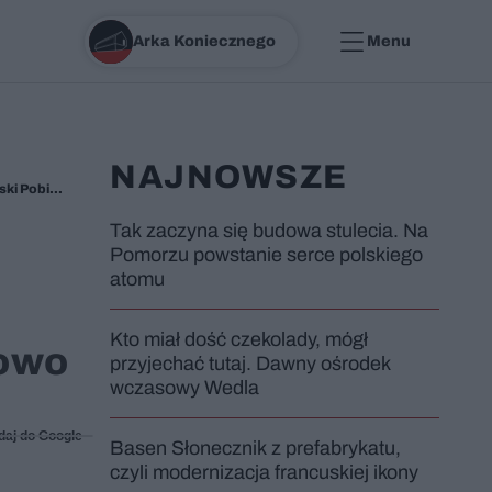
Arka Koniecznego
Menu
NAJNOWSZE
Hotele Gołębiewski w Polsce zawsze były gigantyczne. Pierwsze były Mikołajki, a teraz pierwszych gości przyjmie Gołębiewski Pobierowo
Tak zaczyna się budowa stulecia. Na
Pomorzu powstanie serce polskiego
atomu
Kto miał dość czekolady, mógł
rowo
przyjechać tutaj. Dawny ośrodek
wczasowy Wedla
daj do Google
Basen Słonecznik z prefabrykatu,
czyli modernizacja francuskiej ikony