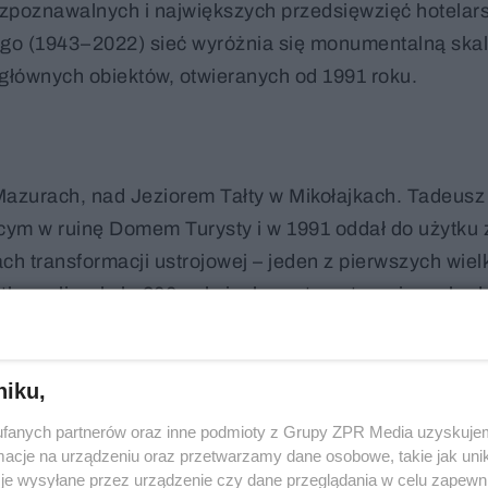
rozpoznawalnych i największych przedsięwzięć hotelar
go (1943–2022) sieć wyróżnia się monumentalną ska
 głównych obiektów, otwieranych od 1991 roku.
 Mazurach, nad Jeziorem Tałty w Mikołajkach. Tadeusz
ącym w ruinę Domem Turysty i w 1991 oddał do użytku 
h transformacji ustrojowej – jeden z pierwszych wiel
tkowo liczył ok. 300 pokoi, ale systematycznie rozb
niku,
fanych partnerów oraz inne podmioty z Grupy ZPR Media uzyskujem
cje na urządzeniu oraz przetwarzamy dane osobowe, takie jak unika
je wysyłane przez urządzenie czy dane przeglądania w celu zapewn