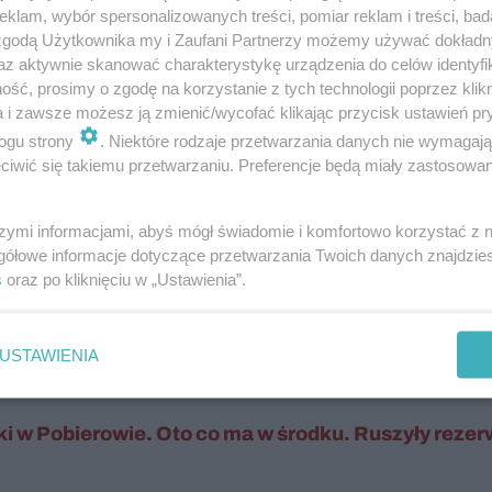
klam, wybór spersonalizowanych treści, pomiar reklam i treści, bad
 zgodą Użytkownika my i Zaufani Partnerzy możemy używać dokład
az aktywnie skanować charakterystykę urządzenia do celów identyfi
ść, prosimy o zgodę na korzystanie z tych technologii poprzez klikn
a i zawsze możesz ją zmienić/wycofać klikając przycisk ustawień pr
ogu strony
. Niektóre rodzaje przetwarzania danych nie wymagaj
iwić się takiemu przetwarzaniu. Preferencje będą miały zastosowanie
szymi informacjami, abyś mógł świadomie i komfortowo korzystać z
i (w tym apartamentami), oferując miejsca dla pona
gółowe informacje dotyczące przetwarzania Twoich danych znajdzi
a wynosi ok. 9000 m², z możliwością organizacji wyda
s
oraz po kliknięciu w „Ustawienia”.
 park wodny Tropikana, baseny zewnętrzne, centrum S
 klasyczny przedstawiciel „gołębiewskich” gigantów – 
USTAWIENIA
i w Pobierowie. Oto co ma w środku. Ruszyły rezer