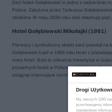
Sieć hoteli Gołębiewski to jedno z najbardziej 
Polsce. Założona przez Tadeusza Gołębiewskie
obiektów. W maju 2026 roku sieć obejmuje pięć
Hotel Gołębiewski Mikołajki (1991)
Pierwszy i symboliczny obiekt sieci powstał na
Gołębiewski kupił w 1989 roku teren z popadaj
nowy hotel. Była to odważna inwestycja w czasac
prywatnych hoteli w Polsce po 1989 roku. Począ
osiągnął imponujące rozmiary.
Drogi Użytkow
My, naszych 1160 zau
przechowujemy informa
standardowe informac