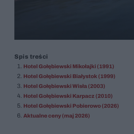
Spis treści
Hotel Gołębiewski Mikołajki (1991)
Hotel Gołębiewski Białystok (1999)
Hotel Gołębiewski Wisła (2003)
Hotel Gołębiewski Karpacz (2010)
Hotel Gołębiewski Pobierowo (2026)
Aktualne ceny (maj 2026)