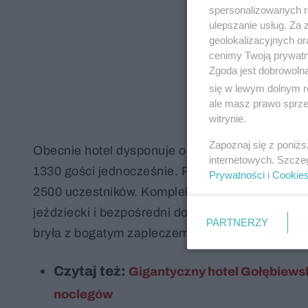
spersonalizowanych re
ulepszanie usług. Za
geolokalizacyjnych or
cenimy Twoją prywatno
Zgoda jest dobrowoln
się w lewym dolnym r
ale masz prawo sprzec
witrynie.
Zapoznaj się z poniż
Obecnie hotel dysponuje około 680–689 pokojam
internetowych. Szcze
1330 gości jednocześnie. Powierzchnia eventow
Prywatności
i
Cookie
2500 uczestników. Kompleks obejmuje rozległy
jeździecki i bezpośredni dostęp do jeziora. To
PARTNERZY
bryła z bogatym zapleczem rekreacyjnym.
Czytaj też:
Gigantyczny hotel Gołębiewsk
noclegów