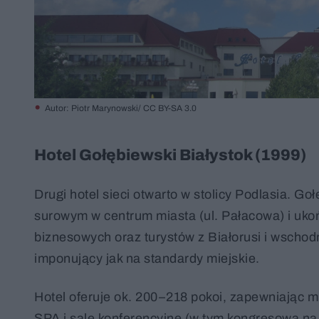
Autor: Piotr Marynowski/ CC BY-SA 3.0
Hotel Gołębiewski Białystok (1999)
Drugi hotel sieci otwarto w stolicy Podlasia. Go
surowym w centrum miasta (ul. Pałacowa) i ukoń
biznesowych oraz turystów z Białorusi i wschodni
imponujący jak na standardy miejskie.
Hotel oferuje ok. 200–218 pokoi, zapewniając m
SPA i sale konferencyjne (w tym kongresową na 