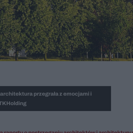
architektura przegrała z emocjami i
 TKHolding
a raportu o postrzeganiu architektów i architektury