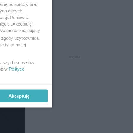
anie odbiorców oraz
nych danych
kacji. Ponieważ
ięcie „Akceptuję”.
ywatności znajdujący
ą zgody użytkownika,
 tylko na tej
 naszych serwisów
esz w
Polityce
h w
Akceptuję