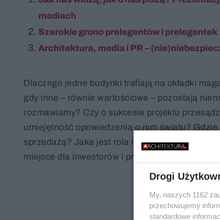
mediach
Szerokie grono prelegentów i prelegentek
Architektura, media i PR – (nie)niebezpiecz
Dlaczego jedne budynki trafiają na okładki ma
gdy inne – równie wartościowe – pozostają niem
rozmawiamy? Czy o sukcesie projektu przesądz
umiejętność opowiedzenia o nim światu? Gdzie 
sprzedażą? Jaka jest rola mediów w architekturz
miejsce dla inwestorów i producentów?
Drogi Użytkow
My, naszych 1162 zau
przechowujemy informa
standardowe informac