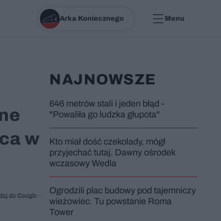
Arka Koniecznego
Menu
NAJNOWSZE
646 metrów stali i jeden błąd -
zne
"Powaliła go ludzka głupota"
wca w
Kto miał dość czekolady, mógł
przyjechać tutaj. Dawny ośrodek
wczasowy Wedla
Ogrodzili plac budowy pod tajemniczy
daj do Google
wieżowiec. Tu powstanie Roma
Tower