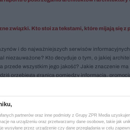
ne związki. Kto stoi za tekstami, które mijają się z
gazynów i do najważniejszych serwisów informacyjnyc
al niezauważone? Kto decyduje o tym, o jakiej archite
a przede wszystkim jego jakość? Jakie znaczenie ma
dziś przebiega granica pomiędzy informacją, promocją
e? Co i komu chcą sprzedać architekci? Gdzie jest w te
niku,
fanych partnerów oraz inne podmioty z Grupy ZPR Media uzyskujem
cje na urządzeniu oraz przetwarzamy dane osobowe, takie jak unika
je wysyłane przez urządzenie czy dane przeglądania w celu zapewn