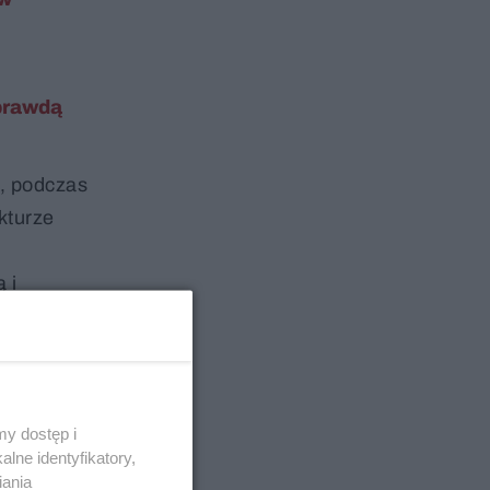
 prawdą
h, podczas
kturze
 i
j relacji
y dostęp i
lne identyfikatory,
iania