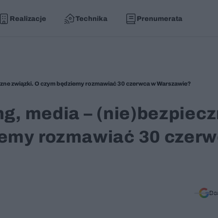
Realizacje
Technika
Prenumerata
eczne związki. O czym będziemy rozmawiać 30 czerwca w Warszawie?
ng, media – (nie)bezpiec
iemy rozmawiać 30 czer
Do