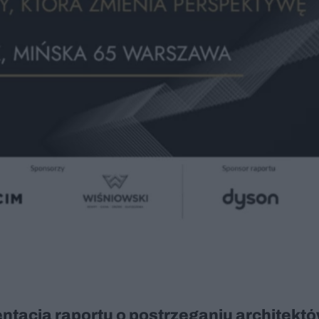
entacja raportu o postrzeganiu architektó