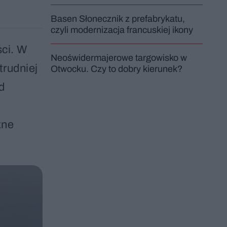
Basen Słonecznik z prefabrykatu,
czyli modernizacja francuskiej ikony
ści. W
Neoświdermajerowe targowisko w
trudniej
Otwocku. Czy to dobry kierunek?
d
zne