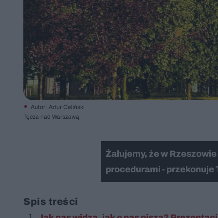
Autor: Artur Celiński
Tęcza nad Warszawą
Żałujemy, że w Rzeszowie 
procedurami - przekonuje
Spis treści
Jak nas widzą, jak o nas piszą? Prezentacj