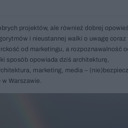
dobrych projektów, ale również dobrej opowie
orytmów i nieustannej walki o uwagę coraz 
perckość od marketingu, a rozpoznawalność o
aki sposób opowiada dziś architekturę,
hitektura, marketing, media – (nie)bezpiec
ę w Warszawie.