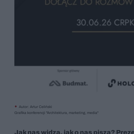
Autor: Artur Celiński
Grafika konferencji "Architektura, marketing, media"
Jak nas widzą, jak o nas piszą? Prez