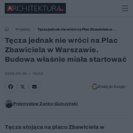
Projekty
Tęcza jednak nie wróci na Plac Zbawiciela w
Warszawie. Budowa właśnie miała startować
Tęcza jednak nie wróci na Plac
Zbawiciela w Warszawie.
Budowa właśnie miała startować
2026-06-05
10:03
Dodaj do Google
Przemysław Zańko-Gulczyński
Tęcza stojąca na placu Zbawiciela w