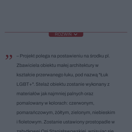
ROZWIŃ
– Projekt polega na postawieniu na środku pl.
Zbawiciela obiektu małej architektury w
kształcie przerwanego łuku, pod nazwą "Łuk
LGBT+". Stelaż obiektu zostanie wykonany z
materiałów jak najmniej palnych oraz
pomalowany w kolorach: czerwonym,
pomarańczowym, żółtym, zielonym, niebieskim
i fioletowym. Zostanie ustawiony prostopadle w
zabytkowej Osi Stanisławowskiej, wpisując się