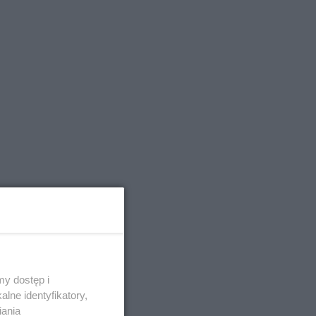
y dostęp i
lne identyfikatory,
iania