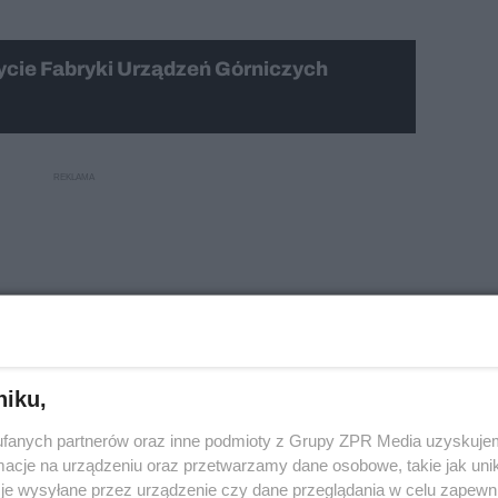
ycie Fabryki Urządzeń Górniczych
niku,
fanych partnerów oraz inne podmioty z Grupy ZPR Media uzyskujem
cje na urządzeniu oraz przetwarzamy dane osobowe, takie jak unika
je wysyłane przez urządzenie czy dane przeglądania w celu zapewn