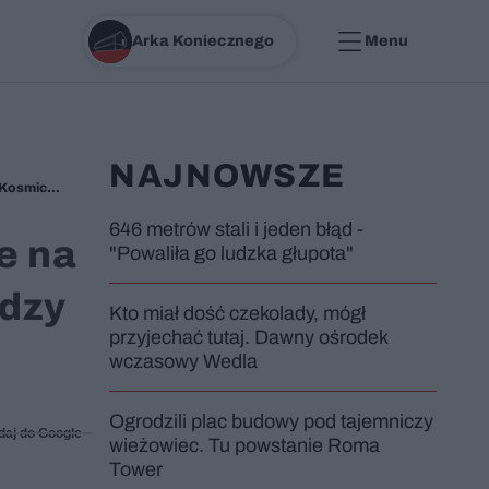
Arka Koniecznego
Menu
NAJNOWSZE
Wyszło lepiej niż deweloperka. Podzielili osiedle na sektory dla sąsiadów, dzieci, wszystkich, a między nimi postawili płotki. Kosmiczna, Katowice
646 metrów stali i jeden błąd -
e na
"Powaliła go ludzka głupota"
ędzy
Kto miał dość czekolady, mógł
przyjechać tutaj. Dawny ośrodek
wczasowy Wedla
Ogrodzili plac budowy pod tajemniczy
daj do Google
wieżowiec. Tu powstanie Roma
Tower