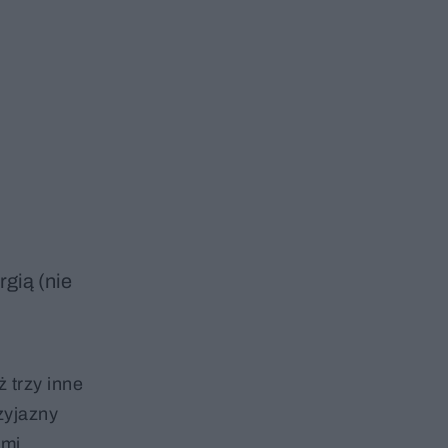
gią (nie
 trzy inne
zyjazny
ymi