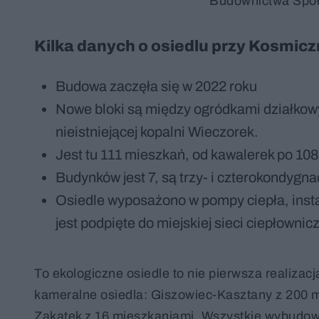
Budownictwa Spo
Kilka danych o osiedlu przy Kosmicz
Budowa zaczęła się w 2022 roku
Nowe bloki są między ogródkami działko
nieistniejącej kopalni Wieczorek.
Jest tu 111 mieszkań, od kawalerek po 1
Budynków jest 7, są trzy- i czterokondygna
Osiedle wyposażono w pompy ciepła, insta
jest podpięte do miejskiej sieci ciepłownicz
To ekologiczne osiedle to nie pierwsza realizac
kameralne osiedla: Giszowiec-Kasztany z 200 m
Zakątek z 16 mieszkaniami. Wszystkie wybudow