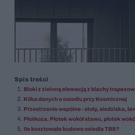
Spis treści
Bloki z zieloną elewacją z blachy trapezow
Kilka danych o osiedlu przy Kosmicznej
Przestrzenie wspólne - stoły, siedziska, ła
Płotkoza. Płotek wokół stawu, płotek wok
Ile kosztowała budowa osiedla TBS?