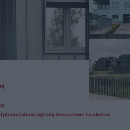
ej
wy
ół placu zabaw, ogrody deszczowe za płotem