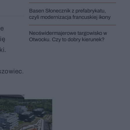
Basen Słonecznik z prefabrykatu,
czyli modernizacja francuskiej ikony
ie
Neoświdermajerowe targowisko w
ię
Otwocku. Czy to dobry kierunek?
ki.
szowiec.