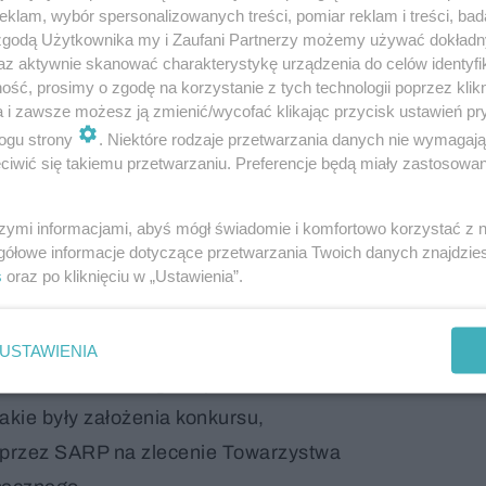
klam, wybór spersonalizowanych treści, pomiar reklam i treści, bad
apezowej
 zgodą Użytkownika my i Zaufani Partnerzy możemy używać dokład
az aktywnie skanować charakterystykę urządzenia do celów identyfi
jach z blachy, obszerne balkony, a nawet tarasy, 100-
ść, prosimy o zgodę na korzystanie z tych technologii poprzez klikn
a i zawsze możesz ją zmienić/wycofać klikając przycisk ustawień pr
 metr. Plac zabaw, stoły sąsiedzkie, większość
parki
ogu strony
. Niektóre rodzaje przetwarzania danych nie wymagaj
 ogrody deszczowe i widok na historyczną zabudowę G
iwić się takiemu przetwarzaniu. Preferencje będą miały zastosowanie
h - TBS przy ulicy Kosmicznej w Giszowcu. To projekt
20 roku przez Kingę Bączyk i Magdalenę Orzeł-Rurańs
szymi informacjami, abyś mógł świadomie i komfortowo korzystać z
gółowe informacje dotyczące przetwarzania Twoich danych znajdzi
ygodni - przekazanie kluczy lokatorom.
s
oraz po kliknięciu w „Ustawienia”.
ikalnym w skali Polski niskoenergetycznym
niowym, charakteryzującym się szerokim
USTAWIENIA
wiązań proekologicznych i
akie były założenia konkursu,
przez SARP na zlecenie Towarzystwa