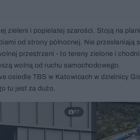
j zieleni i popielatej szarości. Stoją na plan
iami od strony północnej. Nie przesłaniają s
nej przestrzeni - to tereny zielone i chodni
 pieszą wolną od ruchu samochodowego.
we osiedle TBS w Katowicach w dzielnicy Gi
o tu jest za dużo.
77