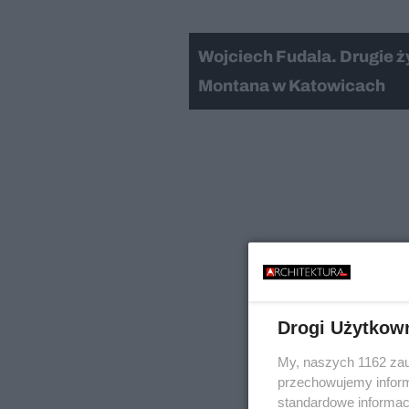
Wojciech Fudala. Drugie ż
Montana w Katowicach
Drogi Użytkow
My, naszych 1162 zau
przechowujemy informa
standardowe informac