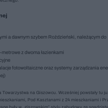
łecznego.
nej
wymi a dawnym szybem Roździeński, należącym do
08-metrowe z dwoma łazienkami
cyjne
lacje fotowoltaiczne oraz systemy zarządzania ener
ej)
ja Towarzystwa na Giszowcu. Wcześniej powstały tu już
ieszkaniami, Pod Kasztanami z 24 mieszkaniami i Pr
ane były w „giszowskim” stylu zabudowy ze spadzist