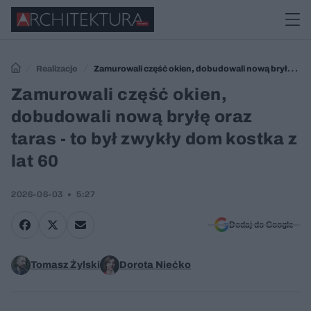
Realizacje
Zamurowali część okien, dobudowali nową bryłę
oraz taras - to był zwykły dom kostka z lat 60
Zamurowali część okien,
dobudowali nową bryłę oraz
taras - to był zwykły dom kostka z
lat 60
2026-06-03
5:27
Dodaj do Google
Tomasz Żylski
Dorota Niećko