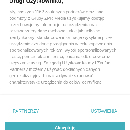
Drogi Użytkowniku,
Żaden utwór zamieszczony w serwisie nie może być powielany i
My, naszych 1162 zaufanych partnerów oraz inne
rozpowszechniany lub dalej rozpowszechniany w jakikolwiek sposób
podmioty z Grupy ZPR Media uzyskujemy dostęp i
(w tym także elektroniczny lub mechaniczny) na jakimkolwiek polu
przechowujemy informacje na urządzeniu oraz
eksploatacji w jakiejkolwiek formie, włącznie z umieszczaniem w
Internecie bez pisemnej zgody właściciela praw. Jakiekolwiek użycie
przetwarzamy dane osobowe, takie jak unikalne
lub wykorzystanie utworów w całości lub w części z naruszeniem
identyfikatory, standardowe informacje wysyłane przez
prawa, tzn. bez właściwej zgody, jest zabronione pod groźbą kary i
urządzenie czy dane przeglądania w celu zapewniania
może być ścigane prawnie.
spersonalizowanych reklam, wybór spersonalizowanych
treści, pomiar reklam i treści, badanie odbiorców oraz
ulepszanie usług. Za zgodą Użytkownika my i Zaufani
Partnerzy możemy używać dokładnych danych
geolokalizacyjnych oraz aktywnie skanować
charakterystykę urządzenia do celów identyfikacji.
O nas
Ponieważ cenimy Twoją prywatność, prosimy o zgodę na
korzystanie z tych technologii poprzez kliknięcie
Informacje prawne
„Akceptuję”. Zgoda jest dobrowolna i zawsze możesz ją
zmienić/wycofać klikając przycisk ustawień prywatności
Nasze serwisy
PARTNERZY
USTAWIENIA
znajdujący się w lewym dolnym rogu strony
. Niektóre
© 2026 Grupa ZPR Media
rodzaje przetwarzania danych nie wymagają zgody
Akceptuję
użytkownika, ale masz prawo sprzeciwić się takiemu