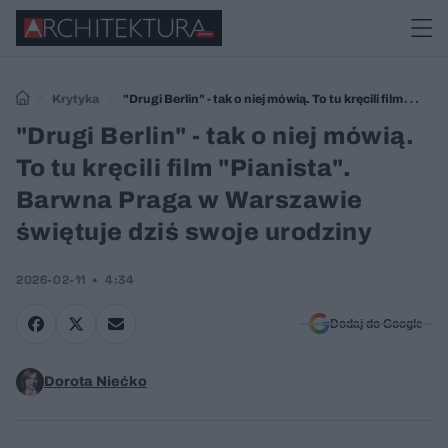
Krytyka
"Drugi Berlin" - tak o niej mówią. To tu kręcili film
"Pianista". Barwna Praga w Warszawie świętuje dziś swoje urodziny
"Drugi Berlin" - tak o niej mówią.
To tu kręcili film "Pianista".
Barwna Praga w Warszawie
świętuje dziś swoje urodziny
2026-02-11
4:34
Dodaj do Google
Dorota Niećko