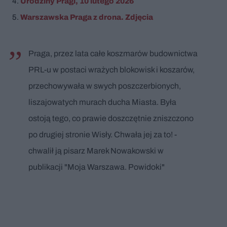
Urodziny Pragi, 10 lutego 2026
Warszawska Praga z drona. Zdjęcia
Praga, przez lata całe koszmarów budownictwa
PRL-u w postaci wrażych blokowisk i koszarów,
przechowywała w swych poszczerbionych,
liszajowatych murach ducha Miasta. Była
ostoją tego, co prawie doszczętnie zniszczono
po drugiej stronie Wisły. Chwała jej za to! -
chwalił ją pisarz Marek Nowakowski w
publikacji "Moja Warszawa. Powidoki"