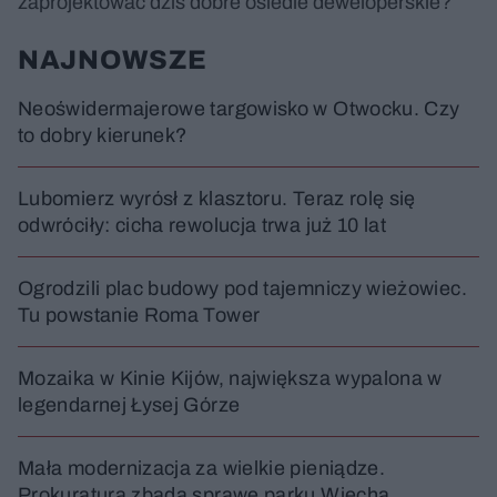
zaprojektować dziś dobre osiedle deweloperskie?
NAJNOWSZE
Neoświdermajerowe targowisko w Otwocku. Czy
to dobry kierunek?
Lubomierz wyrósł z klasztoru. Teraz rolę się
odwróciły: cicha rewolucja trwa już 10 lat
Ogrodzili plac budowy pod tajemniczy wieżowiec.
Tu powstanie Roma Tower
Mozaika w Kinie Kijów, największa wypalona w
legendarnej Łysej Górze
Mała modernizacja za wielkie pieniądze.
Prokuratura zbada sprawę parku Wiecha