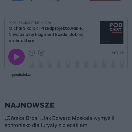
PODCAST ARCHITEKTONICZNY
Michał Sikorski: Przedprojektowanie.
Niewidzialny fragment każdej dobrej
architektury
G
P
P
P
-
1:07:25
r
r
r
o
a
z
z
j
z
e
e
w
w
o
i
i
s
ń
ń
t
1
1
0
0
a
s
s
ł
d
d
y
o
o
c
t
p
NAJNOWSZE
u
r
z
ł
z
a
u
o
s
d
„Górska Brda”. Jak Edward Moskała wymyślił
u
Â
schronisko dla turysty z plecakiem