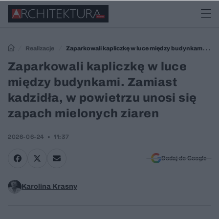
Realizacje
Zaparkowali kapliczkę w luce między budynkami.
Zamiast kadzidła, w powietrzu unosi się zapach mielonych ziaren
Zaparkowali kapliczkę w luce
między budynkami. Zamiast
kadzidła, w powietrzu unosi się
zapach mielonych ziaren
2026-06-24
11:37
Dodaj do Google
Karolina Krasny