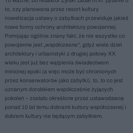
To ważne, bo redaktor Żylski zadał m.in. pytanie o
to, czy planowana przez resort kultury
nowelizacja ustawy o zabytkach przewiduje jakieś
nowe formy ochrony architektury powojennej.
Pomijając ogólnie znany fakt, że nie wszystko co
powojenne jest „współczesne”, gdyż wiele dzieł
architektury i urbanistyki z drugiej połowy XX
wieku jest już bez wątpienia świadectwem
minionej epoki (a więc może być chronionych
przez konserwatorów jako zabytki), to, to co jest
uznanym dorobkiem współcześnie żyjących
pokoleń – zostało określone przez ustawodawcę
ponad 10 lat temu dobrami kultury współczesnej i
dobrem kultury nie będącym zabytkiem.