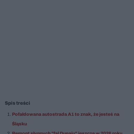
Spis treści
Pofałdowana autostrada A1 to znak, że jesteś na
Śląsku
Remont słynnych "fal Dunaju" jeszcze w 2026 roku