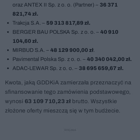
oraz ANTEX II Sp. z o. o. (Partner) –
36 371
821,74 zł.
Trakcja S.A. –
59 313 817,89 zł.
BERGER BAU POLSKA Sp. z o. o. –
40 910
104,60 zł.
MIRBUD S.A. –
48 129 900,00 zł
.
Pavimental Polska Sp. z o. o. –
40 340 042,00 zł.
ADAC-LEWAR Sp. z o. o. –
38 695 659,67 zł.
Kwota, jaką GDDKiA zamierzała przeznaczyć na
sfinansowanie tego zamówienia podstawowego,
wynosi
63 109 710,23 zł
brutto. Wszystkie
złożone oferty mieszczą się w tym budżecie.