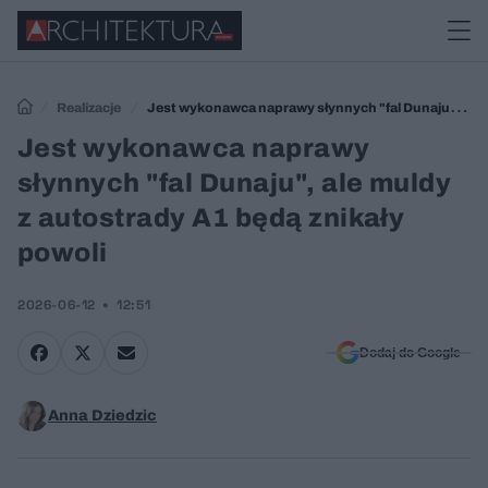
Realizacje
Jest wykonawca naprawy słynnych "fal Dunaju", ale
muldy z autostrady A1 będą znikały powoli
Jest wykonawca naprawy
słynnych "fal Dunaju", ale muldy
z autostrady A1 będą znikały
powoli
2026-06-12
12:51
Dodaj do Google
Anna Dziedzic