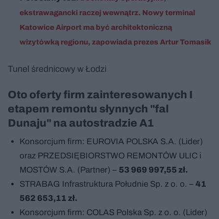
ekstrawagancki raczej wewnątrz. Nowy terminal
Katowice Airport ma być architektoniczną
wizytówką regionu, zapowiada prezes Artur Tomasik
Tunel średnicowy w Łodzi
Oto oferty firm zainteresowanych I
etapem remontu słynnych "fal
Dunaju" na autostradzie A1
Konsorcjum firm: EUROVIA POLSKA S.A. (Lider)
oraz PRZEDSIĘBIORSTWO REMONTÓW ULIC i
MOSTÓW S.A. (Partner) –
53 969 997,55 zł.
STRABAG Infrastruktura Południe Sp. z o. o. –
41
562 653,11 zł.
Konsorcjum firm: COLAS Polska Sp. z o. o. (Lider)