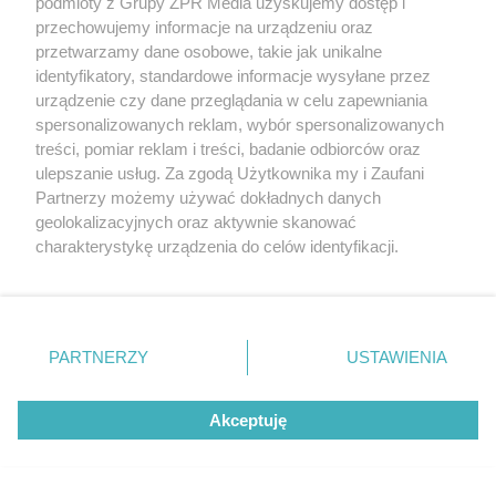
podmioty z Grupy ZPR Media uzyskujemy dostęp i
przechowujemy informacje na urządzeniu oraz
przetwarzamy dane osobowe, takie jak unikalne
identyfikatory, standardowe informacje wysyłane przez
PODCAST ARCHITEKTONICZNY
urządzenie czy dane przeglądania w celu zapewniania
TKHolding. Żałujemy, że architektura
spersonalizowanych reklam, wybór spersonalizowanych
przegrała z emocjami i procedurami
treści, pomiar reklam i treści, badanie odbiorców oraz
ulepszanie usług. Za zgodą Użytkownika my i Zaufani
Partnerzy możemy używać dokładnych danych
G
P
P
P
-
44:45
r
r
r
geolokalizacyjnych oraz aktywnie skanować
o
a
z
z
j
charakterystykę urządzenia do celów identyfikacji.
z
e
e
w
w
o
Ponieważ cenimy Twoją prywatność, prosimy o zgodę na
i
i
s
ń
ń
korzystanie z tych technologii poprzez kliknięcie
t
1
1
„Akceptuję”. Zgoda jest dobrowolna i zawsze możesz ją
0
0
a
s
s
zmienić/wycofać klikając przycisk ustawień prywatności
ł
d
d
PARTNERZY
USTAWIENIA
y
o
o
znajdujący się w lewym dolnym rogu strony
. Niektóre
c
t
p
rodzaje przetwarzania danych nie wymagają zgody
u
r
z
ł
z
Akceptuję
użytkownika, ale masz prawo sprzeciwić się takiemu
a
u
o
przetwarzaniu. Preferencje będą miały zastosowanie tylko
s
d
u
Â
na tej witrynie.