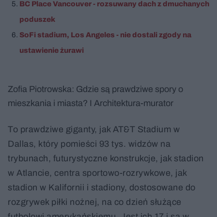
BC Place Vancouver - rozsuwany dach z dmuchanych
poduszek
SoFi stadium, Los Angeles - nie dostali zgody na
ustawienie żurawi
Zofia Piotrowska: Gdzie są prawdziwe spory o
mieszkania i miasta? I Architektura-murator
To prawdziwe giganty, jak AT&T Stadium w
Dallas, który pomieści 93 tys. widzów na
trybunach, futurystyczne konstrukcje, jak stadion
w Atlancie, centra sportowo-rozrywkowe, jak
stadion w Kalifornii i stadiony, dostosowane do
rozgrywek piłki nożnej, na co dzień służące
futbolowi amerykańskiemu. Jest ich 17 i są w