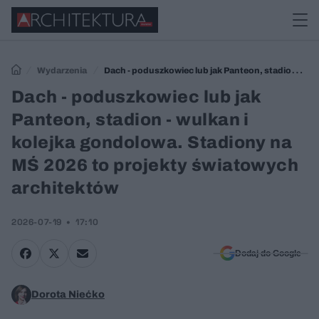
Wydarzenia
Dach - poduszkowiec lub jak Panteon, stadion -
wulkan i kolejka gondolowa. Stadiony na MŚ 2026 to projekty
Dach - poduszkowiec lub jak
światowych architektów
Panteon, stadion - wulkan i
kolejka gondolowa. Stadiony na
MŚ 2026 to projekty światowych
architektów
2026-07-19
17:10
Dodaj do Google
Dorota Niećko