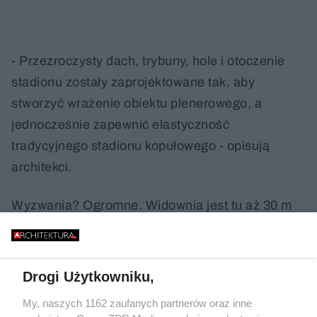
- Przezroczysty dach, trybuny, hole i otoczenie
stadionu zostały zaprojektowane tak, aby
stworzyć wrażenie obiektu plenerowego, a
jednocześnie zapewnić elastyczność
tradycyjnego stadionu kopułowego - opisują
architekci.
Wyzwania? Ogromne. Widownia jest tu aż 30 m
poniżej poziomu gruntu. To dlatego, że tereny w
Inglewood są tylko 4 km od międzynarodowego
lotniska Los Angeles LAX. To właśnie federalna
Drogi Użytkowniku,
agencja lotnictwa postawiła szereg wymogów. I
My, naszych 1162 zaufanych partnerów oraz inne
tak, ograniczono wysokość stadionu do 30-35