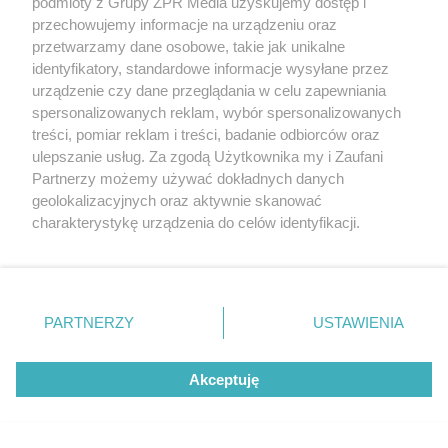
podmioty z Grupy ZPR Media uzyskujemy dostęp i
metrów. na budowie nie można było
przechowujemy informacje na urządzeniu oraz
przetwarzamy dane osobowe, takie jak unikalne
postawić żurawi. Architekci zrezygnowali też z
identyfikatory, standardowe informacje wysyłane przez
typowego ciągu wind, schodów ruchomych,
urządzenie czy dane przeglądania w celu zapewniania
schodów i ramp, tworząc kręty ciąg ścieżek
spersonalizowanych reklam, wybór spersonalizowanych
treści, pomiar reklam i treści, badanie odbiorców oraz
wewnątrz i na zewnątrz.
ulepszanie usług. Za zgodą Użytkownika my i Zaufani
Partnerzy możemy używać dokładnych danych
A na koniec - zobaczcie słynny polski,
geolokalizacyjnych oraz aktywnie skanować
charakterystykę urządzenia do celów identyfikacji.
nieistniejący już stadion. Pamiętacie? Oto
Ponieważ cenimy Twoją prywatność, prosimy o zgodę na
Stadion Dziesięciolecia w Warszawie
. Zdjęcia
korzystanie z tych technologii poprzez kliknięcie
„Akceptuję”. Zgoda jest dobrowolna i zawsze możesz ją
zmienić/wycofać klikając przycisk ustawień prywatności
PARTNERZY
USTAWIENIA
14
znajdujący się w lewym dolnym rogu strony
. Niektóre
rodzaje przetwarzania danych nie wymagają zgody
Akceptuję
użytkownika, ale masz prawo sprzeciwić się takiemu
przetwarzaniu. Preferencje będą miały zastosowanie tylko
na tej witrynie.