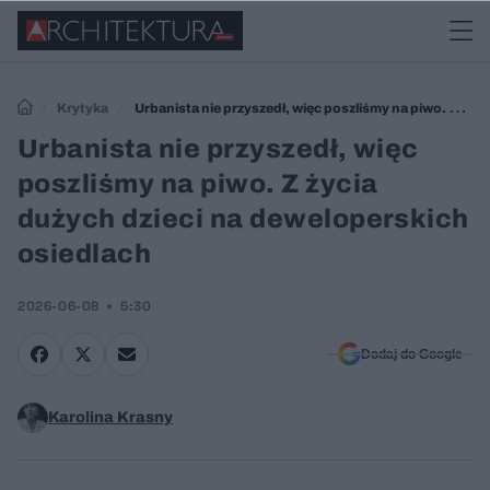
Krytyka
Urbanista nie przyszedł, więc poszliśmy na piwo. Z
życia dużych dzieci na deweloperskich osiedlach
Urbanista nie przyszedł, więc
poszliśmy na piwo. Z życia
dużych dzieci na deweloperskich
osiedlach
2026-06-08
5:30
Dodaj do Google
Karolina Krasny