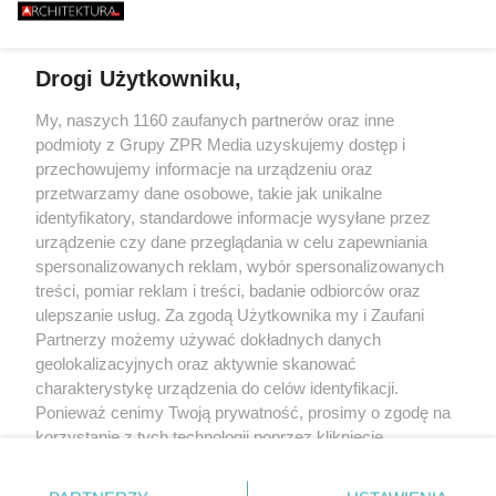
TAK ZACZYNA SIĘ BUDOWA
IĘ PARALIŻU
STULECIA. NA POMORZU
ESTYCYJNEGO
POWSTANIE SERCE POLSKIEGO
ATOMU
Drogi Użytkowniku,
Żaden utwór zamieszczony w serwisie nie może być powielany i
My, naszych 1160 zaufanych partnerów oraz inne
rozpowszechniany lub dalej rozpowszechniany w jakikolwiek sposób (w
podmioty z Grupy ZPR Media uzyskujemy dostęp i
tym także elektroniczny lub mechaniczny) na jakimkolwiek polu
eksploatacji w jakiejkolwiek formie, włącznie z umieszczaniem w
przechowujemy informacje na urządzeniu oraz
Internecie bez pisemnej zgody właściciela praw. Jakiekolwiek użycie lub
przetwarzamy dane osobowe, takie jak unikalne
wykorzystanie utworów w całości lub w części z naruszeniem prawa, tzn.
identyfikatory, standardowe informacje wysyłane przez
bez właściwej zgody, jest zabronione pod groźbą kary i może być ścigane
prawnie.
urządzenie czy dane przeglądania w celu zapewniania
spersonalizowanych reklam, wybór spersonalizowanych
treści, pomiar reklam i treści, badanie odbiorców oraz
ulepszanie usług. Za zgodą Użytkownika my i Zaufani
Partnerzy możemy używać dokładnych danych
geolokalizacyjnych oraz aktywnie skanować
charakterystykę urządzenia do celów identyfikacji.
O nas
Ponieważ cenimy Twoją prywatność, prosimy o zgodę na
korzystanie z tych technologii poprzez kliknięcie
Informacje prawne
„Akceptuję”. Zgoda jest dobrowolna i zawsze możesz ją
Nasze serwisy
zmienić/wycofać klikając przycisk ustawień prywatności