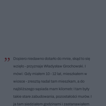
Dopiero niedawno dotarło do mnie, skąd to się
wzięło - przyznaje Władysław Grochowski. I
mówi: Gdy miałem 10 - 12 lat, mieszkałem w
wiosce - zresztą nadal tam mieszkam, a do
najbliższego sąsiada mam kilometr. I tam były
takie stare zabudowania, pozostałości murów. I
ja tam siedziałem godzinami i zastanawiałem