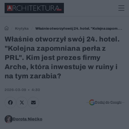
Krytyka
Właśnie otworzył swój 24. hotel. "Kolejna zapomniana
perła z PRL". Kim jest prezes firmy Arche, która inwestuje w ruiny i na
Właśnie otworzył swój 24. hotel.
tym zarabia?
"Kolejna zapomniana perła z
PRL". Kim jest prezes firmy
Arche, która inwestuje w ruiny i
na tym zarabia?
2026-03-09
4:30
Dodaj do Google
Dorota Niećko