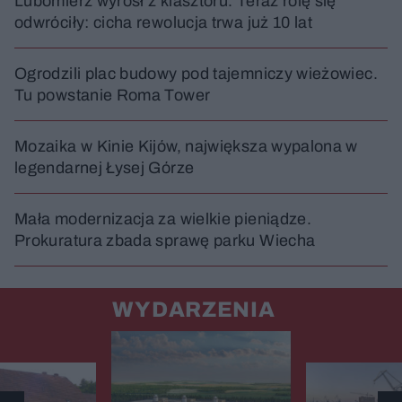
Lubomierz wyrósł z klasztoru. Teraz rolę się
odwróciły: cicha rewolucja trwa już 10 lat
Ogrodzili plac budowy pod tajemniczy wieżowiec.
Tu powstanie Roma Tower
Mozaika w Kinie Kijów, największa wypalona w
legendarnej Łysej Górze
Mała modernizacja za wielkie pieniądze.
Prokuratura zbada sprawę parku Wiecha
WYDARZENIA