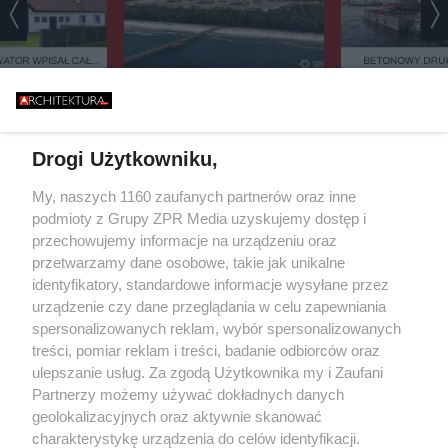
ATOR WPISAŁ CAŁĄ
BETONOWY DRUK
EJESTRU ZABYTKÓW.
BAŁTYKU. TA BUD
CY 42 DOMÓW BOJĄ
ZASYPIA ANI NA
TAK ZACZYNA SIĘ BUDOWA
IĘ PARALIŻU
STULECIA. NA POMORZU
ESTYCYJNEGO
POWSTANIE SERCE POLSKIEGO
ATOMU
Drogi Użytkowniku,
Żaden utwór zamieszczony w serwisie nie może być powielany i
My, naszych 1160 zaufanych partnerów oraz inne
rozpowszechniany lub dalej rozpowszechniany w jakikolwiek sposób
podmioty z Grupy ZPR Media uzyskujemy dostęp i
(w tym także elektroniczny lub mechaniczny) na jakimkolwiek polu
przechowujemy informacje na urządzeniu oraz
eksploatacji w jakiejkolwiek formie, włącznie z umieszczaniem w
Internecie bez pisemnej zgody właściciela praw. Jakiekolwiek użycie
przetwarzamy dane osobowe, takie jak unikalne
lub wykorzystanie utworów w całości lub w części z naruszeniem
identyfikatory, standardowe informacje wysyłane przez
prawa, tzn. bez właściwej zgody, jest zabronione pod groźbą kary i
urządzenie czy dane przeglądania w celu zapewniania
może być ścigane prawnie.
spersonalizowanych reklam, wybór spersonalizowanych
treści, pomiar reklam i treści, badanie odbiorców oraz
ulepszanie usług. Za zgodą Użytkownika my i Zaufani
Partnerzy możemy używać dokładnych danych
geolokalizacyjnych oraz aktywnie skanować
charakterystykę urządzenia do celów identyfikacji.