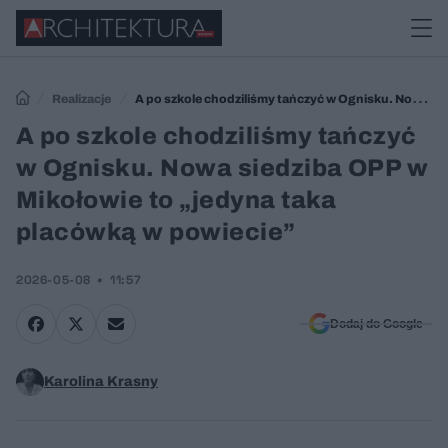
Realizacje
A po szkole chodziliśmy tańczyć w Ognisku. Nowa
siedziba OPP w Mikołowie to „jedyna taka placówką w powiecie”
A po szkole chodziliśmy tańczyć
w Ognisku. Nowa siedziba OPP w
Mikołowie to „jedyna taka
placówką w powiecie”
2026-05-08
11:57
Dodaj do Google
Karolina Krasny