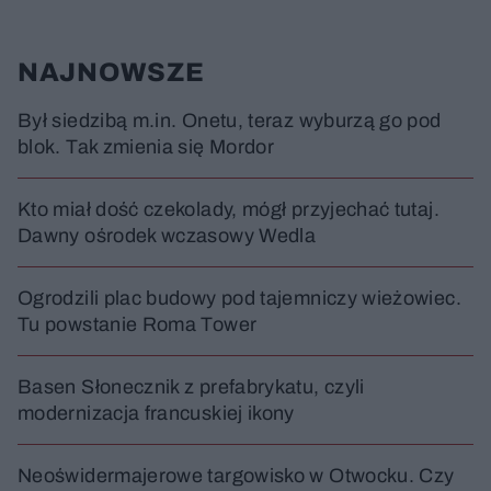
s
s
ł
d
d
y
o
o
c
t
p
NAJNOWSZE
u
r
z
ł
z
a
u
o
s
d
Był siedzibą m.in. Onetu, teraz wyburzą go pod
u
Â
blok. Tak zmienia się Mordor
Kto miał dość czekolady, mógł przyjechać tutaj.
Dawny ośrodek wczasowy Wedla
Ogrodzili plac budowy pod tajemniczy wieżowiec.
Tu powstanie Roma Tower
Basen Słonecznik z prefabrykatu, czyli
modernizacja francuskiej ikony
Neoświdermajerowe targowisko w Otwocku. Czy