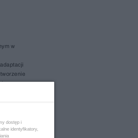
onym w
adaptacji
stworzenie
i, przy
ysłowej.
y dostęp i
lne identyfikatory,
iania