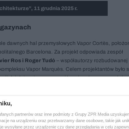
hitekturze”, 11 grudnia 2025 r.
agazynach
pole dawnych hal przemysłowych Vapor Cortès, położ
olitalnego Barcelona. Za projekt odpowiada zespół
vier Ros i Roger Tudó
– współautorzy rozbudowanej 
 kompleksu Vapor Marquès. Celem projektantów było 
ji działającej na rzecz osób z niepełnosprawnościam
ości architektonicznych zabytkowej zabudowy przem
niku,
fanych partnerów oraz inne podmioty z Grupy ZPR Media uzyskujem
cje na urządzeniu oraz przetwarzamy dane osobowe, takie jak unika
je wysyłane przez urządzenie czy dane przeglądania w celu zapewn