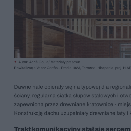
Autor: Adrià Goula/ Materiały prasowe
Rewitalizacja Vapor Cortès – Prodis 1923, Terrassa, Hiszpania, proj. 
Dawne hale opierały się na typowej dla region
ściany, regularna siatka słupów stalowych i ot
zapewniona przez drewniane kratownice - miejs
Konstrukcję dachu uzupełniały drewniane łaty i 
Trakt komunikacyjny stał się sercem