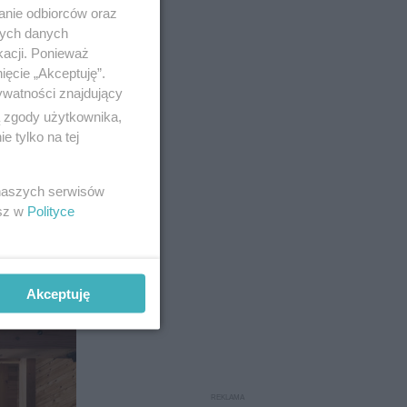
anie odbiorców oraz
nych danych
kacji. Ponieważ
ięcie „Akceptuję”.
ywatności znajdujący
ą zgody użytkownika,
 tylko na tej
 naszych serwisów
esz w
Polityce
Akceptuję