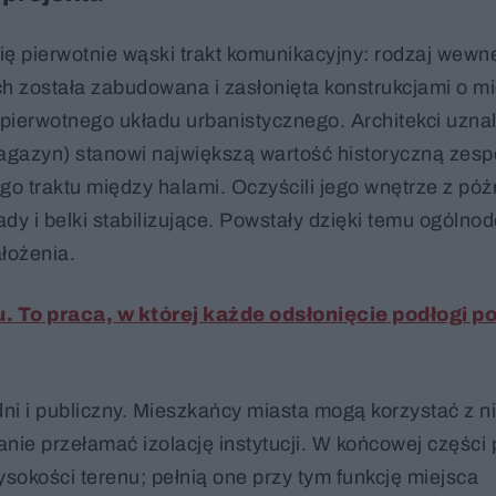
 pierwotnie wąski trakt komunikacyjny: rodzaj wewnę
ach została zabudowana i zasłonięta konstrukcjami o m
pierwotnego układu urbanistycznego. Architekci uznali
agazyn) stanowi największą wartość historyczną zesp
go traktu między halami. Oczyścili jego wnętrze z póź
dy i belki stabilizujące. Powstały dzięki temu ogólno
łożenia.
To praca, w której każde odsłonięcie podłogi po
ni i publiczny. Mieszkańcy miasta mogą korzystać z n
anie przełamać izolację instytucji. W końcowej części
okości terenu; pełnią one przy tym funkcję miejsca