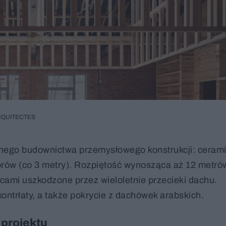
H ARQUITECTES
alnego budownictwa przemysłowego konstrukcji: ceram
worów (co 3 metry). Rozpiętość wynosząca aż 12 metró
cami uszkodzone przez wieloletnie przecieki dachu.
kontrłaty, a także pokrycie z dachówek arabskich.
 projektu