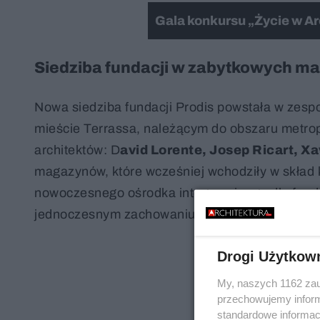
Gala konkursu „Życie w Arc
Siedziba fundacji w zabytkowych m
Nowa siedziba fundacji Prodis powstała w zes
mieście Terrassa, należącym do obszaru metrop
architektów: D
avid Lorente, Josep Ricart, Xa
magazynów, które wcześniej wchodziły w skład
nowoczesnego ośrodka integracyjnego dla fundac
jednoczesnym zachowaniu najważniejszych wart
Drogi Użytkow
My, naszych 1162 zau
przechowujemy informa
standardowe informac