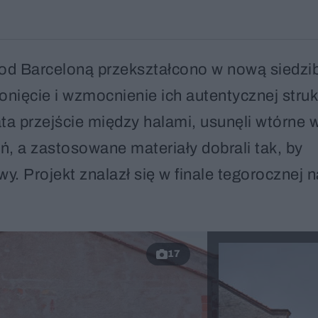
od Barceloną przekształcono w nową siedzi
łonięcie i wzmocnienie ich autentycznej struk
ata przejście między halami, usunęli wtórne 
, a zastosowane materiały dobrali tak, by
y. Projekt znalazł się w finale tegorocznej 
17