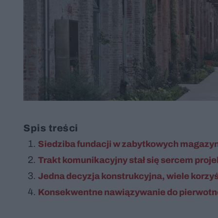
Spis treści
Siedziba fundacji w zabytkowych magazy
Trakt komunikacyjny stał się sercem proje
Jedna decyzja konstrukcyjna, wiele korzyś
Konsekwentne nawiązywanie do pierwotne