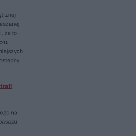
trznej
ieszanej
, że to
ołu.
niejszych
dostępny
trafi
iego na
 pasażu