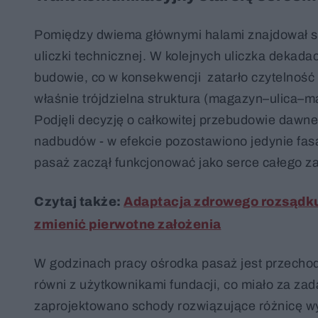
Pomiędzy dwiema głównymi halami znajdował się
uliczki technicznej. W kolejnych uliczka dekad
budowie, co w konsekwencji zatarło czytelność 
właśnie trójdzielna struktura (magazyn–ulica–m
Podjęli decyzję o całkowitej przebudowie dawne
nadbudów - w efekcie pozostawiono jedynie fasa
pasaż zaczął funkcjonować jako serce całego za
Czytaj także:
Adaptacja zdrowego rozsądku. 
zmienić pierwotne założenia
W godzinach pracy ośrodka pasaż jest przechod
równi z użytkownikami fundacji, co miało za zad
zaprojektowano schody rozwiązujące różnicę wys