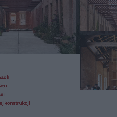
nach
ktu
ci
j konstrukcji