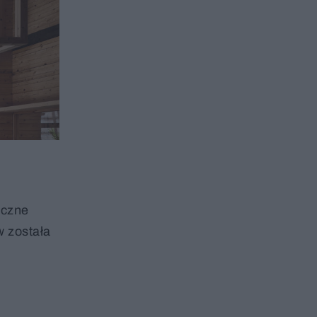
iczne
w została