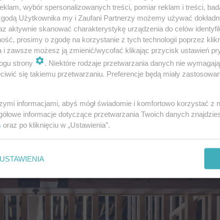
klam, wybór spersonalizowanych treści, pomiar reklam i treści, bad
 zgodą Użytkownika my i Zaufani Partnerzy możemy używać dokład
az aktywnie skanować charakterystykę urządzenia do celów identyfi
ść, prosimy o zgodę na korzystanie z tych technologii poprzez klikn
a i zawsze możesz ją zmienić/wycofać klikając przycisk ustawień pr
ogu strony
. Niektóre rodzaje przetwarzania danych nie wymagaj
iwić się takiemu przetwarzaniu. Preferencje będą miały zastosowanie
szymi informacjami, abyś mógł świadomie i komfortowo korzystać z
gółowe informacje dotyczące przetwarzania Twoich danych znajdzi
s
oraz po kliknięciu w „Ustawienia”.
USTAWIENIA