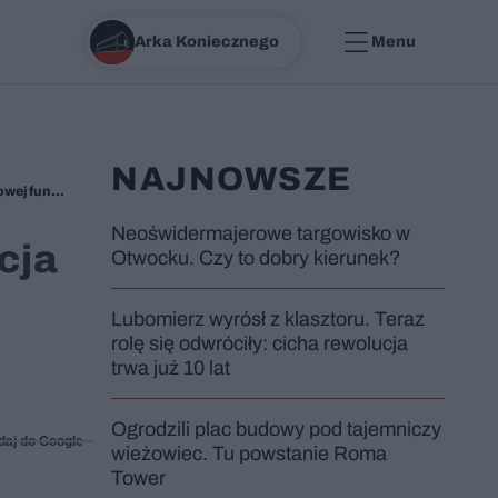
Arka Koniecznego
Menu
NAJNOWSZE
Blizny budynku ujrzały światło dzienne. Adaptacja fabryki Vapor Cortès uwypukiła jej historię i przygotowała do zupełnie nowej funkcji
Neoświdermajerowe targowisko w
cja
Otwocku. Czy to dobry kierunek?
Lubomierz wyrósł z klasztoru. Teraz
rolę się odwróciły: cicha rewolucja
trwa już 10 lat
Ogrodzili plac budowy pod tajemniczy
daj do Google
wieżowiec. Tu powstanie Roma
Tower