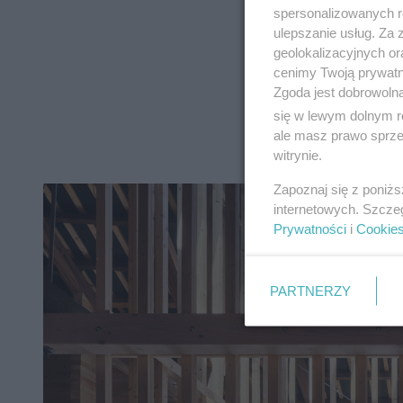
spersonalizowanych re
ulepszanie usług. Za
geolokalizacyjnych or
cenimy Twoją prywatno
Zgoda jest dobrowoln
się w lewym dolnym r
ale masz prawo sprzec
witrynie.
Zapoznaj się z poniż
internetowych. Szcze
Prywatności
i
Cookie
PARTNERZY