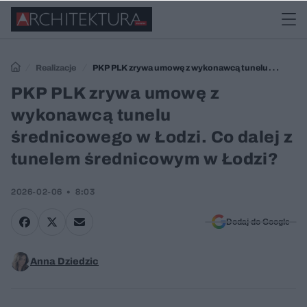
Realizacje
PKP PLK zrywa umowę z wykonawcą tunelu
średnicowego w Łodzi. Co dalej z tunelem średnicowym w Łodzi?
PKP PLK zrywa umowę z
wykonawcą tunelu
średnicowego w Łodzi. Co dalej z
tunelem średnicowym w Łodzi?
2026-02-06
8:03
Dodaj do Google
Anna Dziedzic