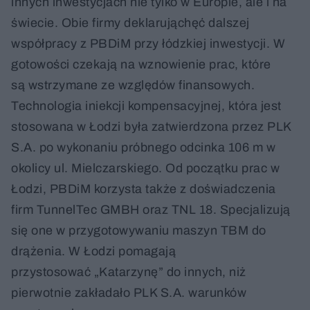
innych inwestycjach nie tylko w Europie, ale i na
świecie. Obie firmy deklarująchęć dalszej
współpracy z PBDiM przy łódzkiej inwestycji. W
gotowości czekają na wznowienie prac, które
są wstrzymane ze względów finansowych.
Technologia iniekcji kompensacyjnej, która jest
stosowana w Łodzi była zatwierdzona przez PLK
S.A. po wykonaniu próbnego odcinka 106 m w
okolicy ul. Mielczarskiego. Od początku prac w
Łodzi, PBDiM korzysta także z doświadczenia
firm TunnelTec GMBH oraz TNL 18. Specjalizują
się one w przygotowywaniu maszyn TBM do
drążenia. W Łodzi pomagają
przystosować „Katarzynę” do innych, niż
pierwotnie zakładało PLK S.A. warunków