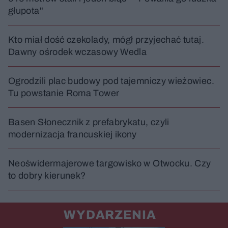
u
Â
głupota"
Kto miał dość czekolady, mógł przyjechać tutaj.
Dawny ośrodek wczasowy Wedla
Ogrodzili plac budowy pod tajemniczy wieżowiec.
Tu powstanie Roma Tower
Basen Słonecznik z prefabrykatu, czyli
modernizacja francuskiej ikony
Neoświdermajerowe targowisko w Otwocku. Czy
to dobry kierunek?
WYDARZENIA