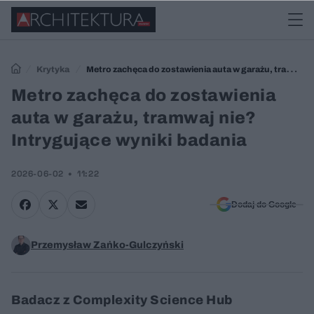
Krytyka
Metro zachęca do zostawienia auta w garażu, tramwaj
nie? Intrygujące wyniki badania
Metro zachęca do zostawienia
auta w garażu, tramwaj nie?
Intrygujące wyniki badania
2026-06-02
11:22
Dodaj do Google
Przemysław Zańko-Gulczyński
Badacz z Complexity Science Hub