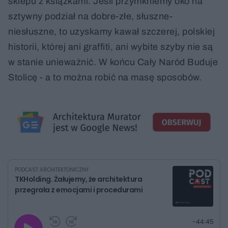
sklepu z książkami. Jeśli przymkniemy oko na
sztywny podział na dobre-złe, słuszne-
niesłuszne, to uzyskamy kawał szczerej, polskiej
historii, której ani graffiti, ani wybite szyby nie są
w stanie unieważnić. W końcu Cały Naród Buduje
Stolicę - a to można robić na masę sposobów.
PODCAST ARCHITEKTONICZNY
TKHolding. Żałujemy, że architektura
przegrała z emocjami i procedurami
G
P
P
P
-
44:45
r
r
r