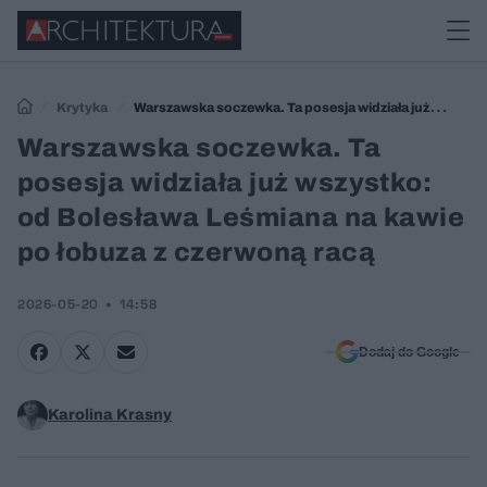
Krytyka
Warszawska soczewka. Ta posesja widziała już
wszystko: od Bolesława Leśmiana na kawie po łobuza z czerwoną racą
Warszawska soczewka. Ta
posesja widziała już wszystko:
od Bolesława Leśmiana na kawie
po łobuza z czerwoną racą
2026-05-20
14:58
Dodaj do Google
Karolina Krasny