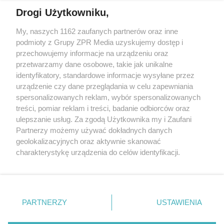
BUDMAT. "MARZYMY O TYM,
Drogi Użytkowniku,
ŻEBY JEDNAK ODRÓŻNIĆ OD
SĄSIADÓW"
Żaden utwór zamieszczony w serwisie nie może być powielany i
My, naszych 1162 zaufanych partnerów oraz inne
rozpowszechniany lub dalej rozpowszechniany w jakikolwiek sposób
podmioty z Grupy ZPR Media uzyskujemy dostęp i
(w tym także elektroniczny lub mechaniczny) na jakimkolwiek polu
przechowujemy informacje na urządzeniu oraz
eksploatacji w jakiejkolwiek formie, włącznie z umieszczaniem w
Internecie bez pisemnej zgody właściciela praw. Jakiekolwiek użycie
przetwarzamy dane osobowe, takie jak unikalne
lub wykorzystanie utworów w całości lub w części z naruszeniem
identyfikatory, standardowe informacje wysyłane przez
prawa, tzn. bez właściwej zgody, jest zabronione pod groźbą kary i
urządzenie czy dane przeglądania w celu zapewniania
może być ścigane prawnie.
spersonalizowanych reklam, wybór spersonalizowanych
treści, pomiar reklam i treści, badanie odbiorców oraz
ulepszanie usług. Za zgodą Użytkownika my i Zaufani
Partnerzy możemy używać dokładnych danych
geolokalizacyjnych oraz aktywnie skanować
charakterystykę urządzenia do celów identyfikacji.
O nas
Ponieważ cenimy Twoją prywatność, prosimy o zgodę na
korzystanie z tych technologii poprzez kliknięcie
Informacje prawne
„Akceptuję”. Zgoda jest dobrowolna i zawsze możesz ją
zmienić/wycofać klikając przycisk ustawień prywatności
Nasze serwisy
PARTNERZY
USTAWIENIA
znajdujący się w lewym dolnym rogu strony
. Niektóre
© 2026 Grupa ZPR Media
rodzaje przetwarzania danych nie wymagają zgody