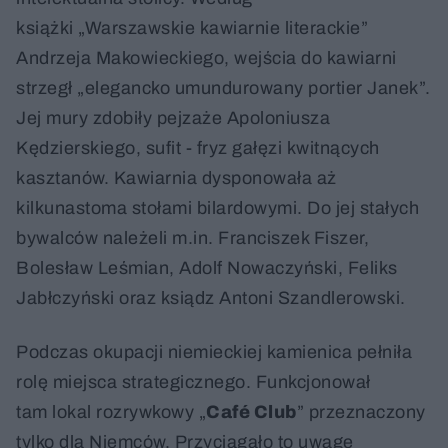
książki „Warszawskie kawiarnie literackie”
Andrzeja Makowieckiego, wejścia do kawiarni
strzegł „elegancko umundurowany portier Janek”.
Jej mury zdobiły pejzaże Apoloniusza
Kędzierskiego, sufit - fryz gałęzi kwitnących
kasztanów. Kawiarnia dysponowała aż
kilkunastoma stołami bilardowymi. Do jej stałych
bywalców należeli m.in. Franciszek Fiszer,
Bolesław Leśmian, Adolf Nowaczyński, Feliks
Jabłczyński oraz ksiądz Antoni Szandlerowski.
Podczas okupacji niemieckiej kamienica pełniła
rolę miejsca strategicznego. Funkcjonował
tam lokal rozrywkowy „
Café Club
” przeznaczony
tylko dla Niemców. Przyciągało to uwagę