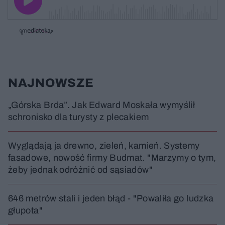
o
a
z
z
j
z
e
e
w
w
o
i
i
s
ń
ń
t
1
1
0
0
a
s
s
ł
d
d
y
o
o
c
t
p
NAJNOWSZE
u
r
z
ł
z
a
u
o
s
d
„Górska Brda”. Jak Edward Moskała wymyślił
u
Â
schronisko dla turysty z plecakiem
Wyglądają ja drewno, zieleń, kamień. Systemy
fasadowe, nowość firmy Budmat. "Marzymy o tym,
żeby jednak odróżnić od sąsiadów"
646 metrów stali i jeden błąd - "Powaliła go ludzka
głupota"