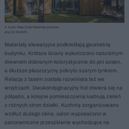
Autor: Nate Cook/ Materiały prasowe
proj. 81.WAW.PL
Materiały elewacyjne podkreślają geometrię
budynku. Krótsze ściany wykończono naturalnym
drewnem dobranym kolorystycznie do pni sosen,
a dłuższe płaszczyzny pokryto szarym tynkiem.
Relacja z lasem została rozwinięta też we
wnętrzach. Dwukondygnacyjny hol otwiera się na
półpatio, a kolejne pomieszczenia kadrują zieleń
z różnych stron działki. Kuchnię zorganizowano
wzdłuż dużego okna, salon wyposażono w
panoramiczne przeszklenie wychodzące na