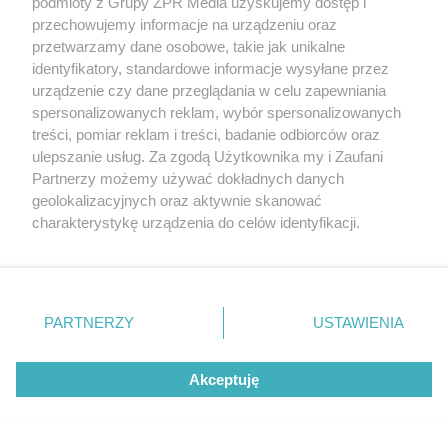
podmioty z Grupy ZPR Media uzyskujemy dostęp i
koresponduje z układem pni otaczających sosen.
przechowujemy informacje na urządzeniu oraz
Ciepła kolorystyka drewna została dobrana tak,
przetwarzamy dane osobowe, takie jak unikalne
identyfikatory, standardowe informacje wysyłane przez
aby harmonizowała z barwami lasu i leśnego
urządzenie czy dane przeglądania w celu zapewniania
poszycia. Dzięki temu budynek zachowuje
spersonalizowanych reklam, wybór spersonalizowanych
wyrazistą tożsamość, ale nie staje się
treści, pomiar reklam i treści, badanie odbiorców oraz
ulepszanie usług. Za zgodą Użytkownika my i Zaufani
dominującym elementem krajobrazu.
Partnerzy możemy używać dokładnych danych
geolokalizacyjnych oraz aktywnie skanować
charakterystykę urządzenia do celów identyfikacji.
Ponieważ cenimy Twoją prywatność, prosimy o zgodę na
korzystanie z tych technologii poprzez kliknięcie
„Akceptuję”. Zgoda jest dobrowolna i zawsze możesz ją
zmienić/wycofać klikając przycisk ustawień prywatności
PARTNERZY
USTAWIENIA
znajdujący się w lewym dolnym rogu strony
. Niektóre
rodzaje przetwarzania danych nie wymagają zgody
Akceptuję
użytkownika, ale masz prawo sprzeciwić się takiemu
przetwarzaniu. Preferencje będą miały zastosowanie tylko
na tej witrynie.