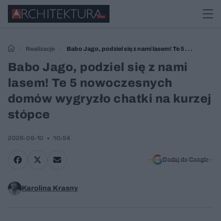
Realizacje
Babo Jago, podziel się z nami lasem! Te 5
nowoczesnych domów wygryzło chatki na kurzej stópce
Babo Jago, podziel się z nami
lasem! Te 5 nowoczesnych
domów wygryzło chatki na kurzej
stópce
2026-06-10
10:54
Dodaj do Google
Karolina Krasny