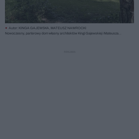
Autor: KINGA GAJEWSKA, MATEUSZ NAWROCKI
Nowoczesny, parterowy dom własny architektów Kingi Gajewskiej i Mateusza
Nawrockiego, ukryty wśród drzew w Sekocinie Lesie, z białymi ścianami i dużymi
przeszkleniami w brązowych ramach. Architektura Murator Plus prezentuje ten
projekt „Życie w Lesie”, harmonijnie wtapiający się w zielone otoczenie, z
widocznym podjazdem do garażu i zielonym trawnikiem.