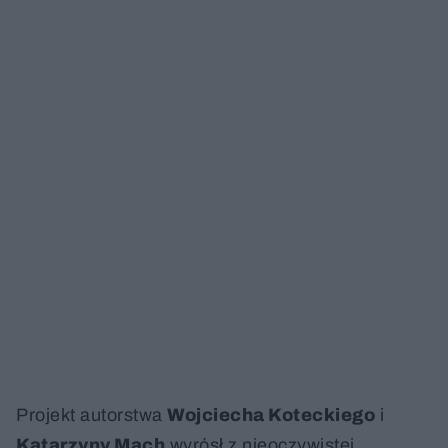
Projekt autorstwa
Wojciecha Koteckiego
i
Katarzyny Mach
wyrósł z nieoczywistej