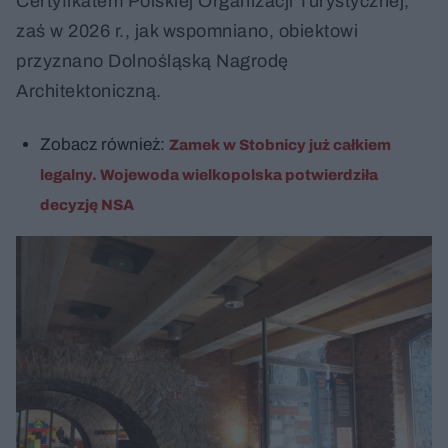
Certyfikatem Polskiej Organizacji Turystycznej,
zaś w 2026 r., jak wspomniano, obiektowi
przyznano Dolnośląską Nagrodę
Architektoniczną.
Zobacz również:
Zamek w Stobnicy już całkiem
legalny. Wojewoda wielkopolska potwierdziła
decyzję NSA