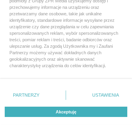
podmioty z Grupy ZPR Media uzyskujemy dostęp i
przechowujemy informacje na urządzeniu oraz
przetwarzamy dane osobowe, takie jak unikalne
identyfikatory, standardowe informacje wysyłane przez
urządzenie czy dane przeglądania w celu zapewniania
spersonalizowanych reklam, wybór spersonalizowanych
treści, pomiar reklam i treści, badanie odbiorców oraz
ulepszanie usług. Za zgodą Użytkownika my i Zaufani
Partnerzy możemy używać dokładnych danych
geolokalizacyjnych oraz aktywnie skanować
charakterystykę urządzenia do celów identyfikacji.
16
Ponieważ cenimy Twoją prywatność, prosimy o zgodę na
korzystanie z tych technologii poprzez kliknięcie
„Akceptuję”. Zgoda jest dobrowolna i zawsze możesz ją
zmienić/wycofać klikając przycisk ustawień prywatności
PARTNERZY
USTAWIENIA
znajdujący się w lewym dolnym rogu strony
. Niektóre
rodzaje przetwarzania danych nie wymagają zgody
Akceptuję
użytkownika, ale masz prawo sprzeciwić się takiemu
przetwarzaniu. Preferencje będą miały zastosowanie tylko
na tej witrynie.