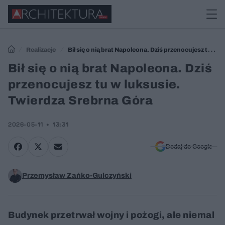
Realizacje
Bił się o nią brat Napoleona. Dziś przenocujesz tu w
luksusie. Twierdza Srebrna Góra
Bił się o nią brat Napoleona. Dziś
przenocujesz tu w luksusie.
Twierdza Srebrna Góra
2026-05-11
13:31
Dodaj do Google
Przemysław Zańko-Gulczyński
Budynek przetrwał wojny i pożogi, ale niemal