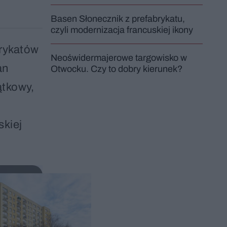
Basen Słonecznik z prefabrykatu,
czyli modernizacja francuskiej ikony
brykatów
Neoświdermajerowe targowisko w
an
Otwocku. Czy to dobry kierunek?
ątkowy,
skiej