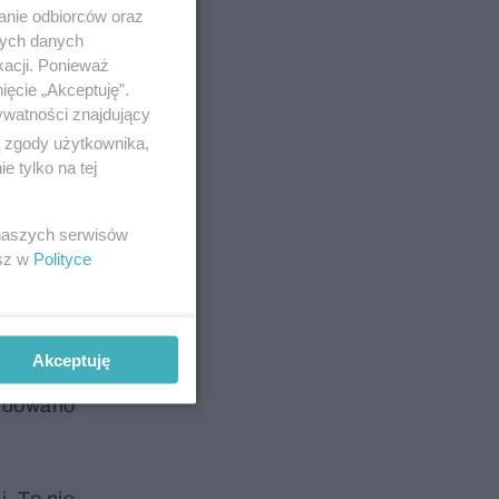
anie odbiorców oraz
nych danych
kacji. Ponieważ
ięcie „Akceptuję”.
ywatności znajdujący
ą zgody użytkownika,
 tylko na tej
 naszych serwisów
esz w
Polityce
 - 1974
Akceptuję
e do
budowano
. To nie