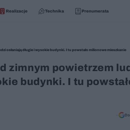
Realizacje
Technika
Prenumerata
zi osłaniają długie i wysokie budynki. I tu powstało milionowe mieszkanie
ed zimnym powietrzem lu
okie budynki. I tu powstał
e
Do