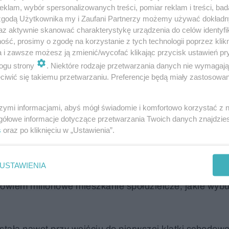
klam, wybór spersonalizowanych treści, pomiar reklam i treści, bad
orównywalna do współczesnych, duże
 zgodą Użytkownika my i Zaufani Partnerzy możemy używać dokład
kami, które z czasem zmieniły się w park.
az aktywnie skanować charakterystykę urządzenia do celów identyfi
ść, prosimy o zgodę na korzystanie z tych technologii poprzez klikn
knem, co nie było standardem. W każdej
a i zawsze możesz ją zmienić/wycofać klikając przycisk ustawień pr
wnież na owe czasy nowoczesna, bez
ogu strony
. Niektóre rodzaje przetwarzania danych nie wymagaj
iwić się takiemu przetwarzaniu. Preferencje będą miały zastosowanie
zielnych drzwiczek jak w latach 60. -
 mieszkańców.
szymi informacjami, abyś mógł świadomie i komfortowo korzystać z
gółowe informacje dotyczące przetwarzania Twoich danych znajdzi
we mieszkanie
s
oraz po kliknięciu w „Ustawienia”.
, ulica Marsylska 3. Cena za metr: 13 tys. zł. Budowa
USTAWIENIA
wstawało ich w całej Polsce mnóstwo - wszystkie podobn
t bowiem milionowe mieszkanie spółdzielcze, jakie wy
tała nawet przy wejściu do pierwszej klatki schodowej