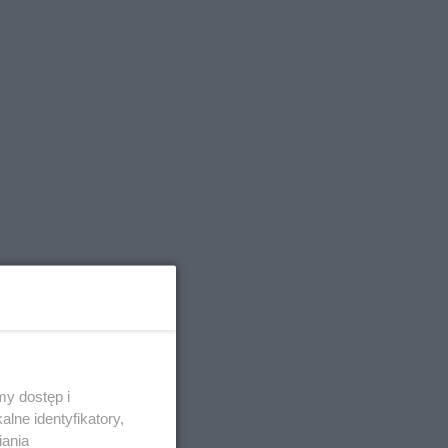
y dostęp i
lne identyfikatory,
iania