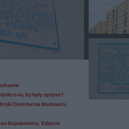
eszkanie
ziło o to, by były spójne?
Fabryki Domów na Służewcu
 Jan Szpakowicz. Zdjęcia