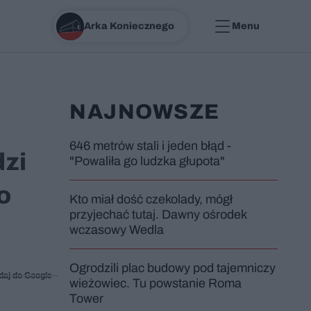
Arka Koniecznego
Menu
NAJNOWSZE
646 metrów stali i jeden błąd -
dzi
"Powaliła go ludzka głupota"
o
Kto miał dość czekolady, mógł
przyjechać tutaj. Dawny ośrodek
wczasowy Wedla
Ogrodzili plac budowy pod tajemniczy
daj do Google
wieżowiec. Tu powstanie Roma
Tower