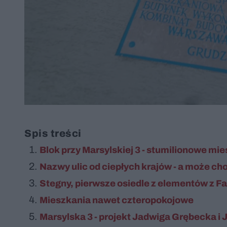
Spis treści
Blok przy Marsylskiej 3 - stumilionowe mi
Nazwy ulic od ciepłych krajów - a może chod
Stegny, pierwsze osiedle z elementów z 
Mieszkania nawet czteropokojowe
Marsylska 3 - projekt Jadwiga Grębecka i