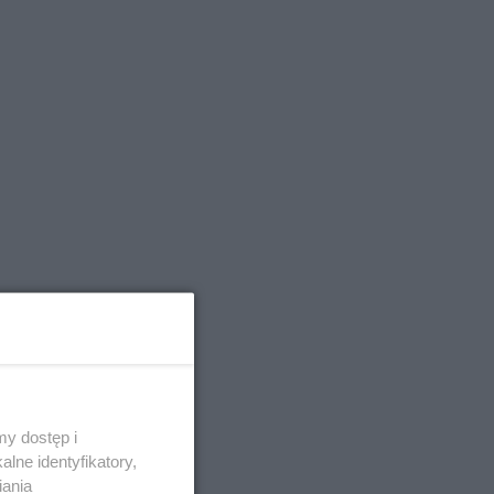
y dostęp i
lne identyfikatory,
iania