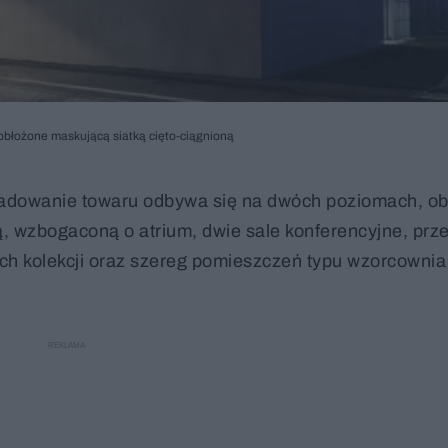
obłożone maskującą siatką cięto-ciągnioną
kładowanie towaru odbywa się na dwóch poziomach, ob
, wzbogaconą o atrium, dwie sale konferencyjne, prz
h kolekcji oraz szereg pomieszczeń typu wzorcownia