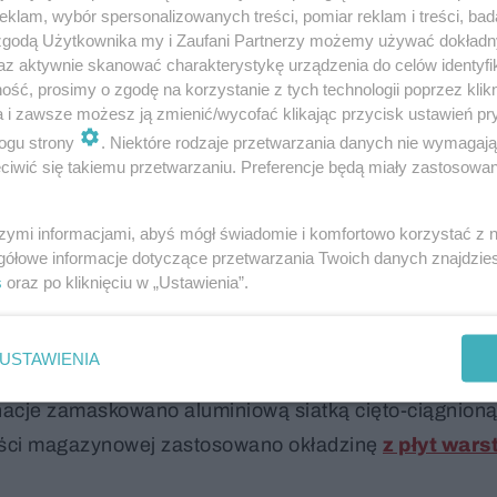
klam, wybór spersonalizowanych treści, pomiar reklam i treści, bad
zycach
 zgodą Użytkownika my i Zaufani Partnerzy możemy używać dokład
az aktywnie skanować charakterystykę urządzenia do celów identyfi
 Szczecina. Typowym elementem krajobrazu są tu hal
ść, prosimy o zgodę na korzystanie z tych technologii poprzez klikn
a i zawsze możesz ją zmienić/wycofać klikając przycisk ustawień pr
dztwie drogi krajowej nr 10. Jedna z nich należy do p
ogu strony
. Niektóre rodzaje przetwarzania danych nie wymagaj
lizek, toreb podróżnych i galanterii skórzanej. Spółka 
iwić się takiemu przetwarzaniu. Preferencje będą miały zastosowanie
 asortymencie, ale również w architekturze nowej siedz
urowo-logistyczne firmy przywodzi na myśl dobrze sp
szymi informacjami, abyś mógł świadomie i komfortowo korzystać z
gółowe informacje dotyczące przetwarzania Twoich danych znajdzi
s
oraz po kliknięciu w „Ustawienia”.
óżnicowano jedynie poprzez starannie dobrane materia
ny na rozwiązanie frontowej partii obiektu, z
USTAWIENIA
 Przyziemie zostało tu ukryte za pełną ścianą z gład
acje zamaskowano aluminiową siatką cięto-ciągnioną
zęści magazynowej zastosowano okładzinę
z płyt war