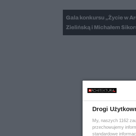
Gala konkursu „Życie w A
Zielińską i Michałem Siko
Nie można odtworzyć wi
Spróbuj ponownie
Drogi Użytkow
My, naszych 1162 zau
przechowujemy informa
standardowe informac