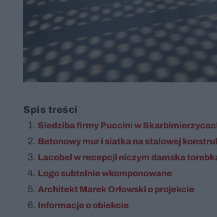
Spis treści
Siedziba firmy Puccini w Skarbimierzycac
Betonowy mur i siatka na stalowej konstru
Lacobel w recepcji niczym damska torebk
Logo subtelnie wkomponowane
Architekt Marek Orłowski o projekcie
Informacje o obiekcie