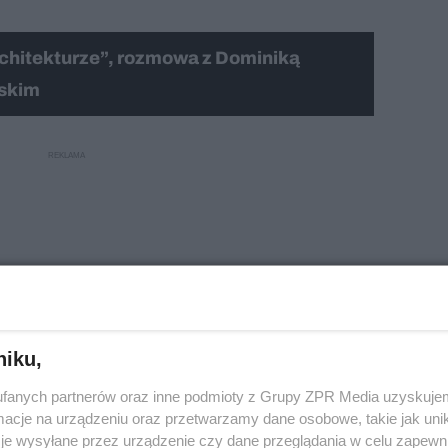
rchitekturze”, rozmowa z Dominiką
rskim
deo
niku,
fanych partnerów oraz inne podmioty z Grupy ZPR Media uzyskujem
cje na urządzeniu oraz przetwarzamy dane osobowe, takie jak unika
je wysyłane przez urządzenie czy dane przeglądania w celu zapewn