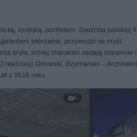
lizką, torebką, portfelem. Siedziba polskiej f
galanterii skórzanej, przywodzi na myśl
ta bryła, której charakter nadają starannie 
realizacji Orłowski, Szymański – Architekci
AM z 2018 roku.
8