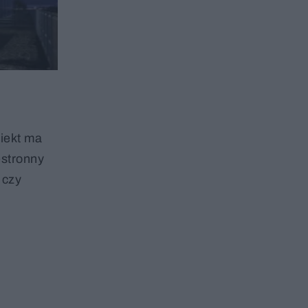
iekt ma
estronny
 czy