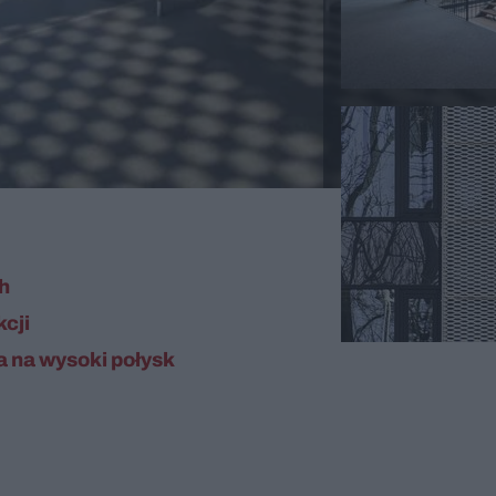
h
kcji
a na wysoki połysk