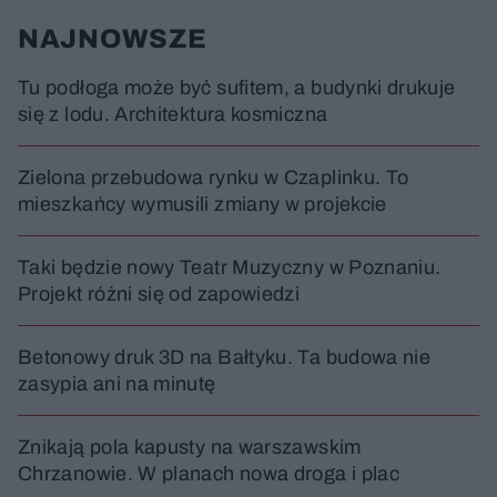
y
o
o
c
t
p
NAJNOWSZE
u
r
z
ł
z
a
u
o
s
d
Tu podłoga może być sufitem, a budynki drukuje
u
Â
się z lodu. Architektura kosmiczna
Zielona przebudowa rynku w Czaplinku. To
mieszkańcy wymusili zmiany w projekcie
Taki będzie nowy Teatr Muzyczny w Poznaniu.
Projekt różni się od zapowiedzi
Betonowy druk 3D na Bałtyku. Ta budowa nie
zasypia ani na minutę
Znikają pola kapusty na warszawskim
Chrzanowie. W planach nowa droga i plac