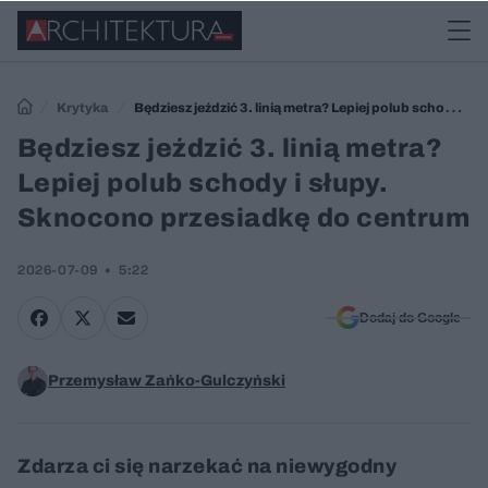
Krytyka
Będziesz jeździć 3. linią metra? Lepiej polub schody i
słupy. Sknocono przesiadkę do centrum
Będziesz jeździć 3. linią metra?
Lepiej polub schody i słupy.
Sknocono przesiadkę do centrum
2026-07-09
5:22
Dodaj do Google
Przemysław Zańko-Gulczyński
Zdarza ci się narzekać na niewygodny