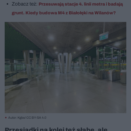
Zobacz też:
Przesuwają stacje 4. linii metra i badają
grunt. Kiedy budowa M4 z Białołęki na Wilanów?
Autor: Kgbo/ CC BY-SA 4.0
Przesiadki na kolej też słabe, ale