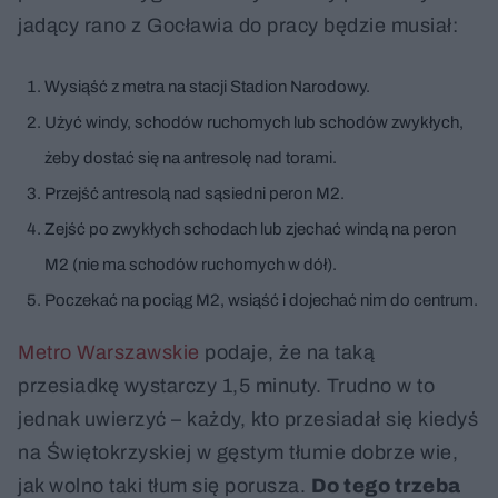
jadący rano z Gocławia do pracy będzie musiał:
Wysiąść z metra na stacji Stadion Narodowy.
Użyć windy, schodów ruchomych lub schodów zwykłych,
żeby dostać się na antresolę nad torami.
Przejść antresolą nad sąsiedni peron M2.
Zejść po zwykłych schodach lub zjechać windą na peron
M2 (nie ma schodów ruchomych w dół).
Poczekać na pociąg M2, wsiąść i dojechać nim do centrum.
Metro Warszawskie
podaje, że na taką
przesiadkę wystarczy 1,5 minuty. Trudno w to
jednak uwierzyć – każdy, kto przesiadał się kiedyś
na Świętokrzyskiej w gęstym tłumie dobrze wie,
jak wolno taki tłum się porusza.
Do tego trzeba