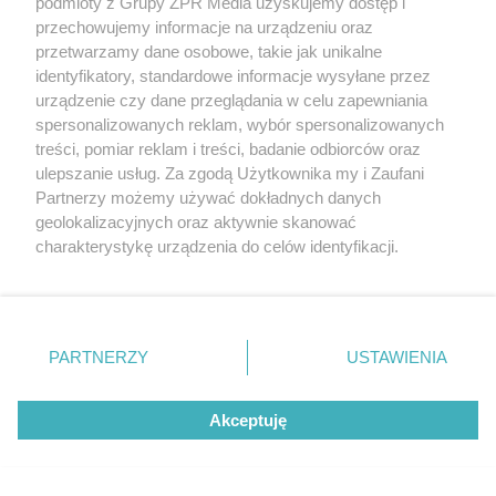
podmioty z Grupy ZPR Media uzyskujemy dostęp i
przechowujemy informacje na urządzeniu oraz
przetwarzamy dane osobowe, takie jak unikalne
identyfikatory, standardowe informacje wysyłane przez
urządzenie czy dane przeglądania w celu zapewniania
spersonalizowanych reklam, wybór spersonalizowanych
treści, pomiar reklam i treści, badanie odbiorców oraz
ulepszanie usług. Za zgodą Użytkownika my i Zaufani
Partnerzy możemy używać dokładnych danych
geolokalizacyjnych oraz aktywnie skanować
charakterystykę urządzenia do celów identyfikacji.
31
Ponieważ cenimy Twoją prywatność, prosimy o zgodę na
korzystanie z tych technologii poprzez kliknięcie
„Akceptuję”. Zgoda jest dobrowolna i zawsze możesz ją
zmienić/wycofać klikając przycisk ustawień prywatności
PARTNERZY
USTAWIENIA
znajdujący się w lewym dolnym rogu strony
. Niektóre
rodzaje przetwarzania danych nie wymagają zgody
Akceptuję
użytkownika, ale masz prawo sprzeciwić się takiemu
przetwarzaniu. Preferencje będą miały zastosowanie tylko
na tej witrynie.