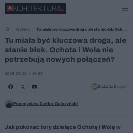
Krytyka
Tu miała być kluczowa droga, ale stanie blok. Ochota i
Wola nie potrzebują nowych połączeń?
Tu miała być kluczowa droga, ale
stanie blok. Ochota i Wola nie
potrzebują nowych połączeń?
2026-05-22
14:25
Dodaj do Google
Przemysław Zańko-Gulczyński
Jak pokonać tory dzielące Ochotę i Wolę w