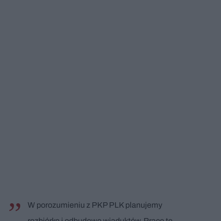
W porozumieniu z PKP PLK planujemy
rozbiórkę i odbudowę wiaduktów. Prace te