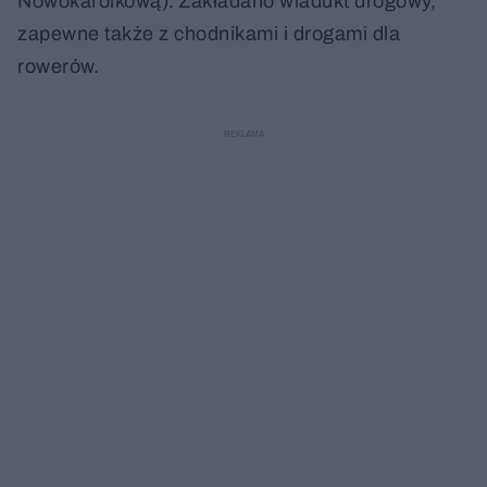
Nowokarolkową).
Zakładano wiadukt drogowy,
zapewne także z chodnikami i drogami dla
rowerów.