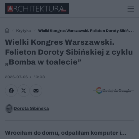
Krytyka
Wielki Kongres Warszawski. Felieton Doroty Sibińskiej
z cyklu „Bomba w toalecie”
Wielki Kongres Warszawski.
Felieton Doroty Sibińskiej z cyklu
„Bomba w toalecie”
2026-07-06
10:08
Dodaj do Google
Dorota Sibińska
Wróciłam do domu, odpaliłam komputer i…