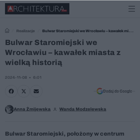
Realizacje
Bulwar Staromiejski we Wrocławiu – kawałek miasta
z wielką historią
Bulwar Staromiejski we
Wrocławiu – kawałek miasta z
wielką historią
2024-11-08
6:01
Dodaj do Google
Anna Żmijewska
Wanda Modzelewska
Bulwar Staromiejski, położony w centrum