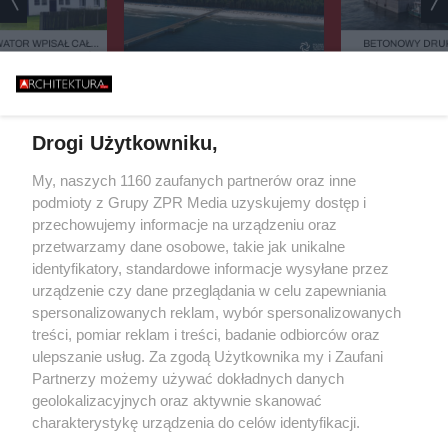
ATOR WPISAŁ CAŁĄ
BETONOWY DRUK
EJESTRU ZABYTKÓW.
BAŁTYKU. TA BUD
CY 42 DOMÓW BOJĄ
ZASYPIA ANI NA
TAK ZACZYNA SIĘ BUDOWA
IĘ PARALIŻU
STULECIA. NA POMORZU
ESTYCYJNEGO
POWSTANIE SERCE POLSKIEGO
ATOMU
Drogi Użytkowniku,
Żaden utwór zamieszczony w serwisie nie może być powielany i
My, naszych 1160 zaufanych partnerów oraz inne
rozpowszechniany lub dalej rozpowszechniany w jakikolwiek sposób
podmioty z Grupy ZPR Media uzyskujemy dostęp i
(w tym także elektroniczny lub mechaniczny) na jakimkolwiek polu
przechowujemy informacje na urządzeniu oraz
eksploatacji w jakiejkolwiek formie, włącznie z umieszczaniem w
Internecie bez pisemnej zgody właściciela praw. Jakiekolwiek użycie
przetwarzamy dane osobowe, takie jak unikalne
lub wykorzystanie utworów w całości lub w części z naruszeniem
identyfikatory, standardowe informacje wysyłane przez
prawa, tzn. bez właściwej zgody, jest zabronione pod groźbą kary i
urządzenie czy dane przeglądania w celu zapewniania
może być ścigane prawnie.
spersonalizowanych reklam, wybór spersonalizowanych
treści, pomiar reklam i treści, badanie odbiorców oraz
ulepszanie usług. Za zgodą Użytkownika my i Zaufani
Partnerzy możemy używać dokładnych danych
geolokalizacyjnych oraz aktywnie skanować
charakterystykę urządzenia do celów identyfikacji.
O nas
Ponieważ cenimy Twoją prywatność, prosimy o zgodę na