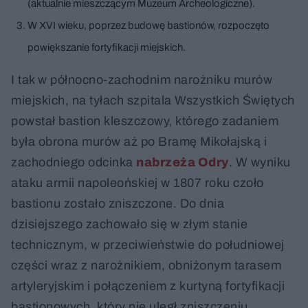
(aktualnie mieszczącym Muzeum Archeologiczne).
W XVI wieku, poprzez budowę bastionów, rozpoczęto
powiększanie fortyfikacji miejskich.
I tak w północno-zachodnim narożniku murów
miejskich, na tyłach szpitala Wszystkich Świętych
powstał bastion kleszczowy, którego zadaniem
była obrona murów aż po Bramę Mikołajską i
zachodniego odcinka
nabrzeża Odry
. W wyniku
ataku armii napoleońskiej w 1807 roku czoło
bastionu zostało zniszczone. Do dnia
dzisiejszego zachowało się w złym stanie
technicznym, w przeciwieństwie do południowej
części wraz z narożnikiem, obniżonym tarasem
artyleryjskim i połączeniem z kurtyną fortyfikacji
bastionowych, który nie uległ zniszczeniu.