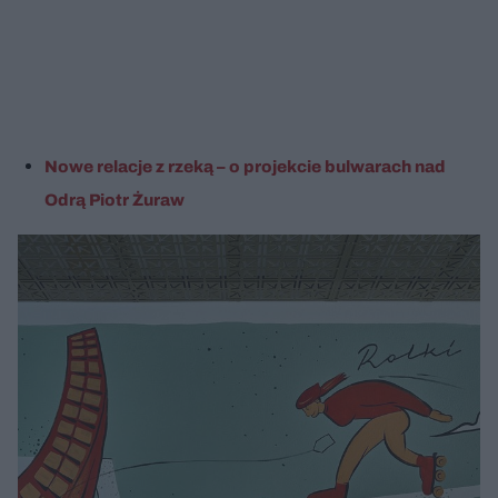
Nowe relacje z rzeką – o projekcie bulwarach nad
Odrą Piotr Żuraw