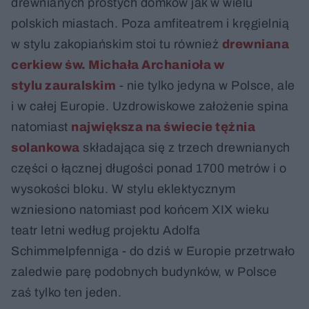
drewnianych prostych domków jak w wielu
polskich miastach. Poza amfiteatrem i kręgielnią
w stylu zakopiańskim stoi tu również
drewniana
cerkiew św. Michała Archanioła w
stylu zauralskim
- nie tylko jedyna w Polsce, ale
i w całej Europie. Uzdrowiskowe założenie spina
natomiast
największa na świecie tężnia
solankowa
składająca się z trzech drewnianych
części o łącznej długości ponad 1700 metrów i o
wysokości bloku. W stylu eklektycznym
wzniesiono natomiast pod końcem XIX wieku
teatr letni według projektu Adolfa
Schimmelpfenniga - do dziś w Europie przetrwało
zaledwie parę podobnych budynków, w Polsce
zaś tylko ten jeden.