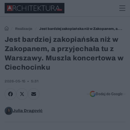
Realizacje
Jest bardziej zakopiańska niż w Zakopanem, a
przyjechała tu z Warszawy. Muszla koncertowa w Ciechocinku
Jest bardziej zakopiańska niż w
Zakopanem, a przyjechała tu z
Warszawy. Muszla koncertowa w
Ciechocinku
2026-05-15
5:31
Dodaj do Google
Julia Dragović