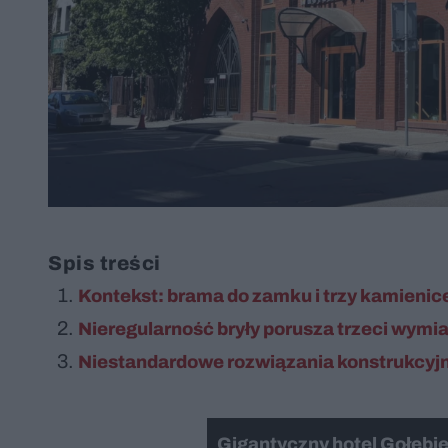
Spis treści
Kontekst: brama do zamku i trzy kamienic
Nieregularność bryły porusza trzeci wymi
Niestandardowe rozwiązania konstrukcyj
Gigantyczny hotel Gołębi