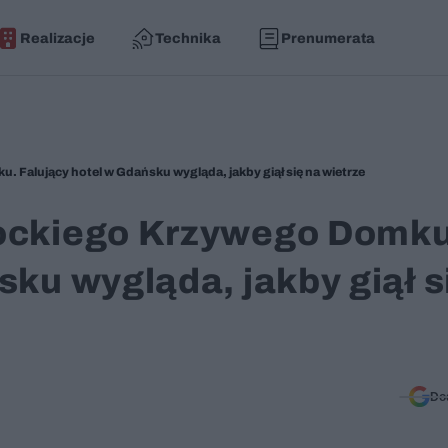
Realizacje
Technika
Prenumerata
 Falujący hotel w Gdańsku wygląda, jakby giął się na wietrze
pockiego Krzywego Domku
sku wygląda, jakby giął s
Do