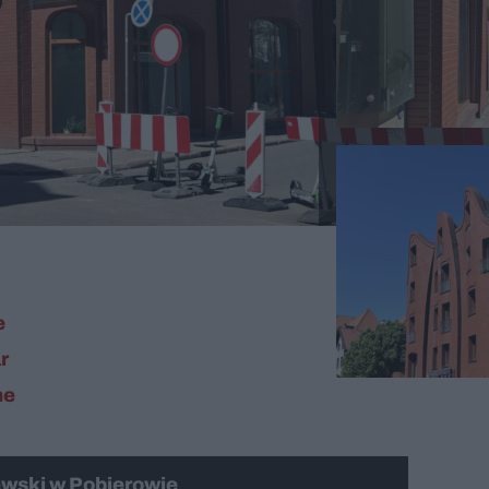
e
ar
ne
ewski w Pobierowie