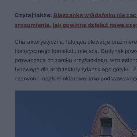
Czytaj także:
Blaszanka w Gdańsku nie zacz
zrozumienia, jak powinna działać nowa czę
Charakterystyczna, falująca elewacja oraz nier
historycznego kontekstu miejsca. Budynek pows
prowadząca do zamku krzyżackiego, wzniesiona 
typowego dla architektury gdańskiego gotyku. Z
czerwonej cegły klinkierowej jako podstawoweg