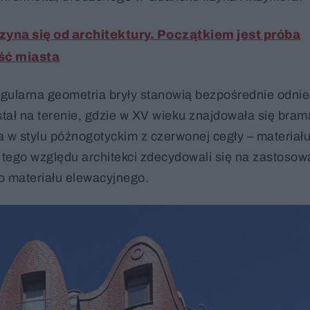
yna się od architektury. Początkiem jest próba
ść miasta
egularna geometria bryły stanowią bezpośrednie odnie
tał na terenie, gdzie w XV wieku znajdowała się bram
w stylu późnogotyckim z czerwonej cegły – materiał
 tego względu architekci zdecydowali się na zastosow
o materiału elewacyjnego.