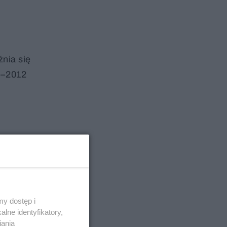
żnia się
06–2012
y dostęp i
lne identyfikatory,
iania