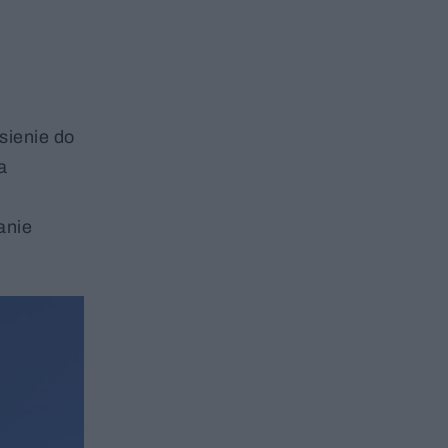
sienie do
a
u
anie