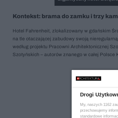
Kontekst: brama do zamku i trzy kam
Hotel Fahrenheit, zlokalizowany w gdańskim Śród
na tle otaczającej zabudowy swoją nieregularną
według projektu Pracowni Architektonicznej Sz
Szotyńskich – autorów znanego w całej Polsce
Drogi Użytkow
My, naszych 1162 zau
przechowujemy informa
standardowe informac