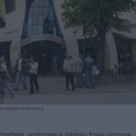
rid=800830/ CC BY-SA 3.0
hrenheita, urodzonego w Gdańsku fizyka i inżyniera.