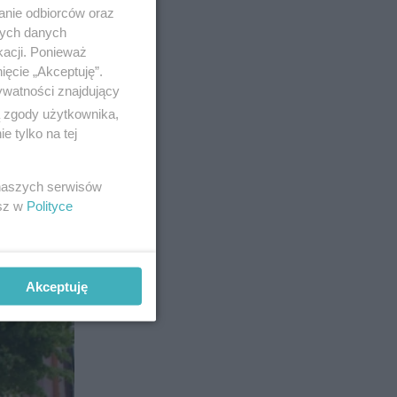
anie odbiorców oraz
nych danych
kacji. Ponieważ
ięcie „Akceptuję”.
ywatności znajdujący
ą zgody użytkownika,
 tylko na tej
 naszych serwisów
esz w
Polityce
Akceptuję