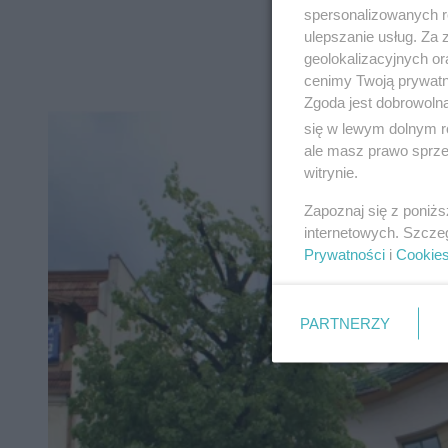
spersonalizowanych re
ulepszanie usług. Za
geolokalizacyjnych or
cenimy Twoją prywatno
Zgoda jest dobrowoln
się w lewym dolnym r
ale masz prawo sprzec
witrynie.
Zapoznaj się z poniż
internetowych. Szcze
Prywatności
i
Cookie
PARTNERZY