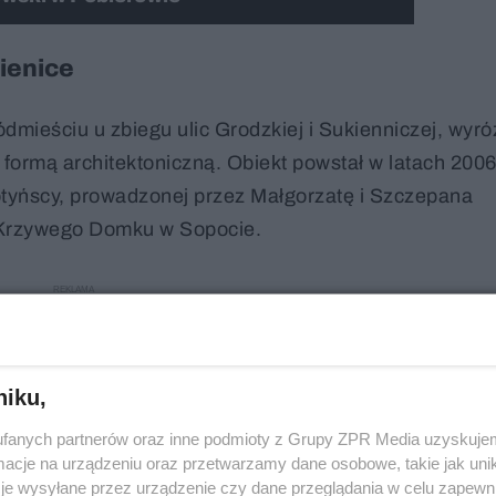
ienice
mieściu u zbiegu ulic Grodzkiej i Sukienniczej, wyró
 formą architektoniczną. Obiekt powstał w latach 20
otyńscy, prowadzonej przez Małgorzatę i Szczepana
 Krzywego Domku w Sopocie.
niku,
fanych partnerów oraz inne podmioty z Grupy ZPR Media uzyskujem
cje na urządzeniu oraz przetwarzamy dane osobowe, takie jak unika
je wysyłane przez urządzenie czy dane przeglądania w celu zapewn