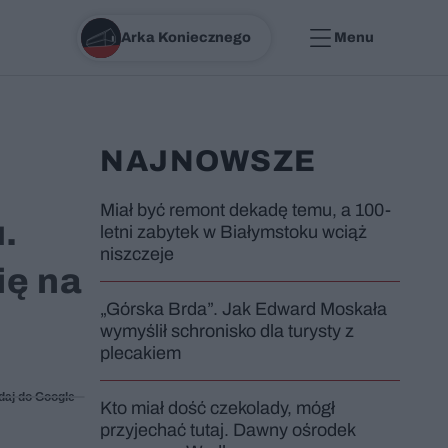
Arka Koniecznego
Menu
NAJNOWSZE
Miał być remont dekadę temu, a 100-
.
letni zabytek w Białymstoku wciąż
niszczeje
ię na
„Górska Brda”. Jak Edward Moskała
wymyślił schronisko dla turysty z
plecakiem
daj do Google
Kto miał dość czekolady, mógł
przyjechać tutaj. Dawny ośrodek