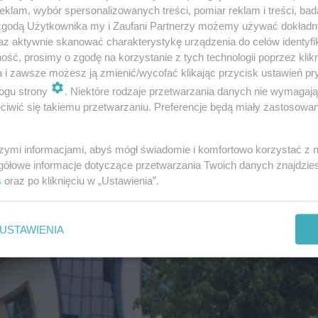
klam, wybór spersonalizowanych treści, pomiar reklam i treści, bad
 zgodą Użytkownika my i Zaufani Partnerzy możemy używać dokład
az aktywnie skanować charakterystykę urządzenia do celów identyfi
ść, prosimy o zgodę na korzystanie z tych technologii poprzez klikn
a i zawsze możesz ją zmienić/wycofać klikając przycisk ustawień pr
ogu strony
. Niektóre rodzaje przetwarzania danych nie wymagaj
iwić się takiemu przetwarzaniu. Preferencje będą miały zastosowanie
szymi informacjami, abyś mógł świadomie i komfortowo korzystać z
gółowe informacje dotyczące przetwarzania Twoich danych znajdzi
s
oraz po kliknięciu w „Ustawienia”.
USTAWIENIA