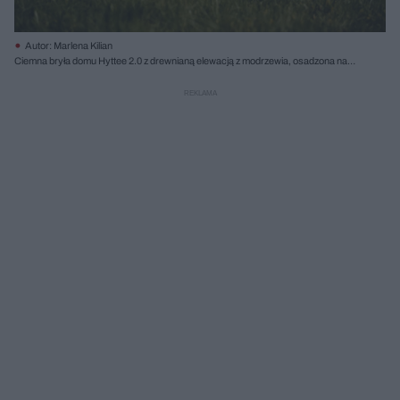
Autor: Marlena Kilian
Ciemna bryła domu Hyttee 2.0 z drewnianą elewacją z modrzewia, osadzona na
zielonym trawiastym terenie z widocznym tarasem i oknem, które otwiera
wnętrze. Projekt zgłoszony do konkursu ŻYCIE W ARCHITEKTURZE 2025, o
którym przeczytasz więcej na Architektura Murator Plus.