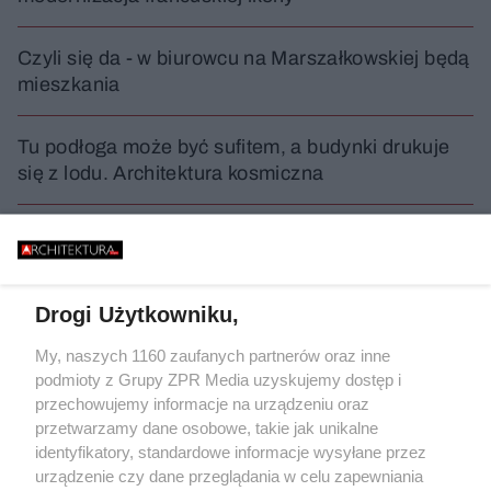
Czyli się da - w biurowcu na Marszałkowskiej będą
mieszkania
Tu podłoga może być sufitem, a budynki drukuje
się z lodu. Architektura kosmiczna
Zielona przebudowa rynku w Czaplinku. To
mieszkańcy wymusili zmiany w projekcie
Drogi Użytkowniku,
WYDARZENIA
My, naszych 1160 zaufanych partnerów oraz inne
podmioty z Grupy ZPR Media uzyskujemy dostęp i
przechowujemy informacje na urządzeniu oraz
przetwarzamy dane osobowe, takie jak unikalne
identyfikatory, standardowe informacje wysyłane przez
urządzenie czy dane przeglądania w celu zapewniania