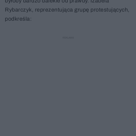
byłoby bardzo dalekie od prawdy. Izabela
Rybarczyk, reprezentująca grupę protestujących,
podkreśla: