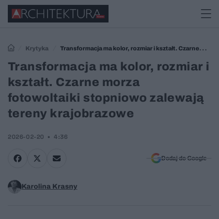
Krytyka
Transformacja ma kolor, rozmiar i kształt. Czarne
morza fotowoltaiki stopniowo zalewają tereny krajobrazowe
Transformacja ma kolor, rozmiar i
kształt. Czarne morza
fotowoltaiki stopniowo zalewają
tereny krajobrazowe
2026-02-20
4:36
Dodaj do Google
Karolina Krasny