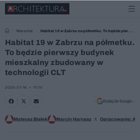
Warsztat
Habitat 19 w Zabrzu na półmetku. To będzie pierwszy
budynek mieszkalny zbudowany w technologii CLT
Habitat 19 w Zabrzu na półmetku.
To będzie pierwszy budynek
mieszkalny zbudowany w
technologii CLT
2026-01-14
11:14
Dodaj do Google
Mateusz Białek
Marcin Harnasz
Opracowanie: An