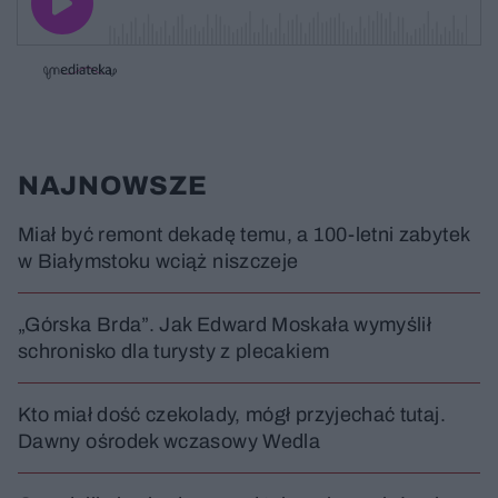
o
a
z
z
j
z
e
e
w
w
o
i
i
s
ń
ń
t
1
1
0
0
a
s
s
ł
d
d
y
o
o
c
t
p
NAJNOWSZE
u
r
z
ł
z
a
u
o
s
d
Miał być remont dekadę temu, a 100-letni zabytek
u
Â
w Białymstoku wciąż niszczeje
„Górska Brda”. Jak Edward Moskała wymyślił
schronisko dla turysty z plecakiem
Kto miał dość czekolady, mógł przyjechać tutaj.
Dawny ośrodek wczasowy Wedla