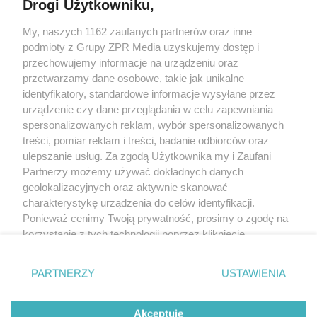
Drogi Użytkowniku,
Żaden utwór zamieszczony w serwisie nie może być powielany i
My, naszych 1162 zaufanych partnerów oraz inne
rozpowszechniany lub dalej rozpowszechniany w jakikolwiek sposób (w
podmioty z Grupy ZPR Media uzyskujemy dostęp i
tym także elektroniczny lub mechaniczny) na jakimkolwiek polu
eksploatacji w jakiejkolwiek formie, włącznie z umieszczaniem w
przechowujemy informacje na urządzeniu oraz
Internecie bez pisemnej zgody właściciela praw. Jakiekolwiek użycie lub
przetwarzamy dane osobowe, takie jak unikalne
wykorzystanie utworów w całości lub w części z naruszeniem prawa, tzn.
identyfikatory, standardowe informacje wysyłane przez
bez właściwej zgody, jest zabronione pod groźbą kary i może być ścigane
prawnie.
urządzenie czy dane przeglądania w celu zapewniania
spersonalizowanych reklam, wybór spersonalizowanych
treści, pomiar reklam i treści, badanie odbiorców oraz
ulepszanie usług. Za zgodą Użytkownika my i Zaufani
Partnerzy możemy używać dokładnych danych
geolokalizacyjnych oraz aktywnie skanować
charakterystykę urządzenia do celów identyfikacji.
O nas
Ponieważ cenimy Twoją prywatność, prosimy o zgodę na
korzystanie z tych technologii poprzez kliknięcie
Informacje prawne
„Akceptuję”. Zgoda jest dobrowolna i zawsze możesz ją
Nasze serwisy
zmienić/wycofać klikając przycisk ustawień prywatności
PARTNERZY
USTAWIENIA
znajdujący się w lewym dolnym rogu strony
. Niektóre
© 2026 Grupa ZPR Media
rodzaje przetwarzania danych nie wymagają zgody
Akceptuję
użytkownika, ale masz prawo sprzeciwić się takiemu