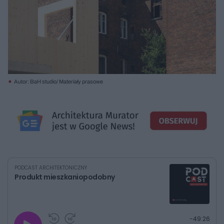
Autor: BaH studio/ Materiały prasowe
PODCAST ARCHITEKTONICZNY
Produkt mieszkaniopodobny
G
P
P
P
-
49:26
r
r
r