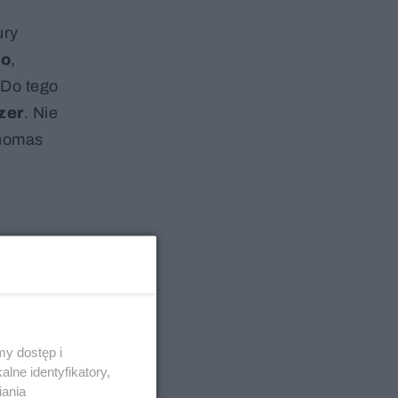
ury
to
,
 Do tego
zer
. Nie
Thomas
y dostęp i
lne identyfikatory,
iania