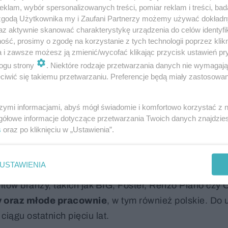
klam, wybór spersonalizowanych treści, pomiar reklam i treści, bad
 zgodą Użytkownika my i Zaufani Partnerzy możemy używać dokład
az aktywnie skanować charakterystykę urządzenia do celów identyfi
ść, prosimy o zgodę na korzystanie z tych technologii poprzez klikn
a i zawsze możesz ją zmienić/wycofać klikając przycisk ustawień pr
iędzynarodowego konkursu Fundacji im. Stefan
ogu strony
. Niektóre rodzaje przetwarzania danych nie wymagaj
itektek
iwić się takiemu przetwarzaniu. Preferencje będą miały zastosowanie
rzekonanie tak wybitnych postaci do udziału w projekc
szymi informacjami, abyś mógł świadomie i komfortowo korzystać z
dziś międzynarodową renomę wydarzenia i jego rosnącą
gółowe informacje dotyczące przetwarzania Twoich danych znajdzi
nych.
s
oraz po kliknięciu w „Ustawienia”.
USTAWIENIA
tów branży, takich jak BIG, Foster, Renzo Piano czy C
 oraz młode pracownie
, w tym również polskie. Do 
ciągu ostatnich pięciu lat.