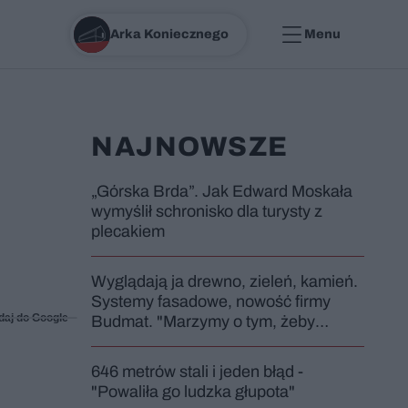
Arka Koniecznego
Menu
NAJNOWSZE
„Górska Brda”. Jak Edward Moskała
wymyślił schronisko dla turysty z
plecakiem
Wyglądają ja drewno, zieleń, kamień.
Systemy fasadowe, nowość firmy
daj do Google
Budmat. "Marzymy o tym, żeby
jednak odróżnić od sąsiadów"
646 metrów stali i jeden błąd -
"Powaliła go ludzka głupota"