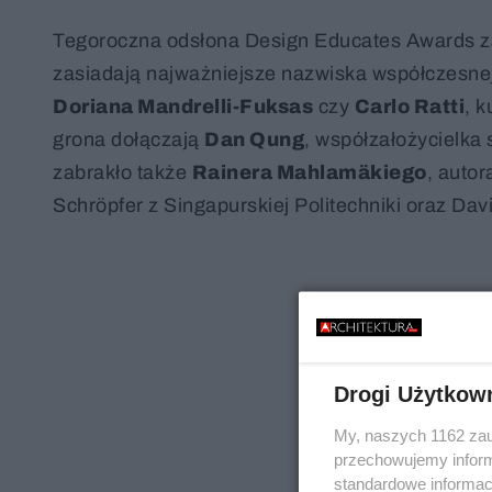
Tegoroczna odsłona Design Educates Awards zac
zasiadają najważniejsze nazwiska współczesnej 
Doriana Mandrelli-Fuksas
czy
Carlo Ratti
, 
grona dołączają
Dan Qung
, współzałożycielka
zabrakło także
Rainera Mahlamäkiego
, auto
Schröpfer z Singapurskiej Politechniki oraz Dav
Drogi Użytkow
My, naszych 1162 zau
przechowujemy informa
standardowe informac