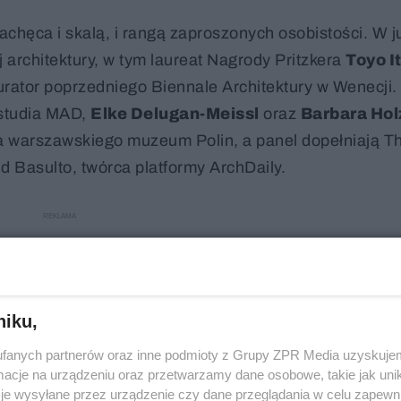
hęca i skalą, i rangą zaproszonych osobistości. W j
architektury, w tym laureat Nagrody Pritzkera
Toyo I
kurator poprzedniego Biennale Architektury w Wenecji.
 studia MAD,
Elke Delugan-Meissl
oraz
Barbara Hol
ra warszawskiego muzeum Polin, a panel dopełniają 
id Basulto, twórca platformy ArchDaily.
niku,
fanych partnerów oraz inne podmioty z Grupy ZPR Media uzyskujem
cje na urządzeniu oraz przetwarzamy dane osobowe, takie jak unika
je wysyłane przez urządzenie czy dane przeglądania w celu zapewn