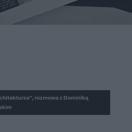
rchitekturze”, rozmowa z Dominiką
rskim