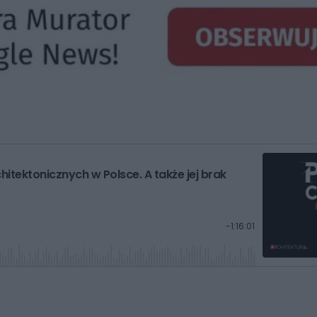
itektonicznych w Polsce. A także jej brak
P
-
1:16:01
o
z
o
s
t
a
ł