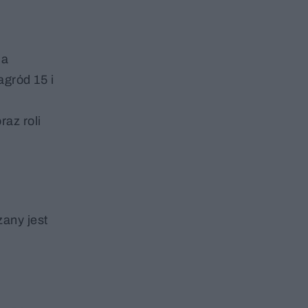
na
agród 15 i
raz roli
zany jest