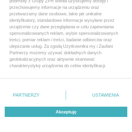
podmioty z Grupy ZPR Media uzyskujemy dostęp i
u
r
z
przechowujemy informacje na urządzeniu oraz
ł
z
a
u
o
przetwarzamy dane osobowe, takie jak unikalne
s
d
u
identyfikatory, standardowe informacje wysyłane przez
Â
urządzenie czy dane przeglądania w celu zapewniania
spersonalizowanych reklam, wybór spersonalizowanych
NAJNOWSZE
treści, pomiar reklam i treści, badanie odbiorców oraz
ulepszanie usług. Za zgodą Użytkownika my i Zaufani
Stocznię Cesarską w Gdański czeka nowy rozdział
Partnerzy możemy używać dokładnych danych
geolokalizacyjnych oraz aktywnie skanować
charakterystykę urządzenia do celów identyfikacji.
Na Krecie budują nowe większe lotnisko. Czas
Ponieważ cenimy Twoją prywatność, prosimy o zgodę na
starego portu w Heraklionie się kończy
korzystanie z tych technologii poprzez kliknięcie
„Akceptuję”. Zgoda jest dobrowolna i zawsze możesz ją
zmienić/wycofać klikając przycisk ustawień prywatności
Nie żyje Stanisław Podkański, architekt do końca
PARTNERZY
USTAWIENIA
znajdujący się w lewym dolnym rogu strony
. Niektóre
związany z Katowicami
rodzaje przetwarzania danych nie wymagają zgody
Akceptuję
użytkownika, ale masz prawo sprzeciwić się takiemu
Chcą zwęzić kluczową ulicę Ochoty, ale jest
przetwarzaniu. Preferencje będą miały zastosowanie tylko
problem z przetargiem. Co dalej?
na tej witrynie.