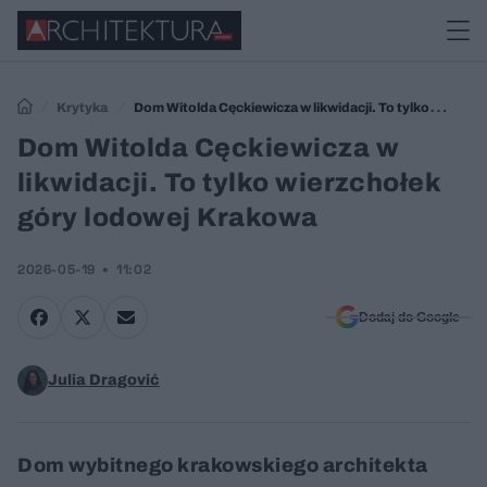
Krytyka
Dom Witolda Cęckiewicza w likwidacji. To tylko
wierzchołek góry lodowej Krakowa
Dom Witolda Cęckiewicza w
likwidacji. To tylko wierzchołek
góry lodowej Krakowa
2026-05-19
11:02
Dodaj do Google
Julia Dragović
Dom wybitnego krakowskiego architekta