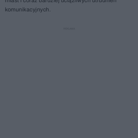
miast i coraz bardziej uciążliwych utrudnień
komunikacyjnych.