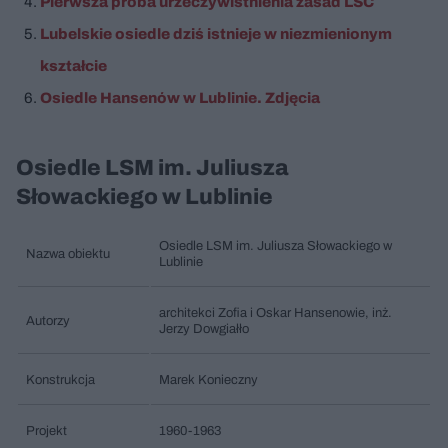
Pierwsza próba urzeczywistnienia zasad LSC
Lubelskie osiedle dziś istnieje w niezmienionym
kształcie
Osiedle Hansenów w Lublinie. Zdjęcia
Osiedle LSM im. Juliusza
Słowackiego w Lublinie
Osiedle LSM im. Juliusza Słowackiego w
Nazwa obiektu
Lublinie
architekci Zofia i Oskar Hansenowie, inż.
Autorzy
Jerzy Dowgiałło
Konstrukcja
Marek Konieczny
Projekt
1960-1963