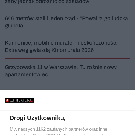
żeby jednak odróżnić od sąsiadów"
646 metrów stali i jeden błąd - "Powaliła go ludzka
głupota"
Kamienice, mobilne murale i nieskończoność.
Extraweg gwiazdą Kinomuralu 2026
Grzybowska 11 w Warszawie. Tu rośnie nowy
apartamentowiec
WYDARZENIA
Drogi Użytkowniku,
My, naszych 1162 zaufanych partnerów oraz inne