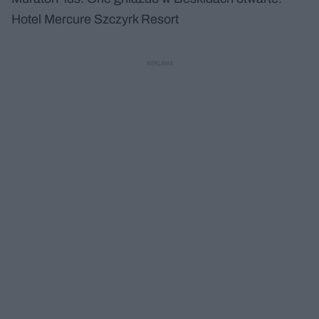
a
u
o
Hotel Mercure Szczyrk Resort
s
d
u
Â