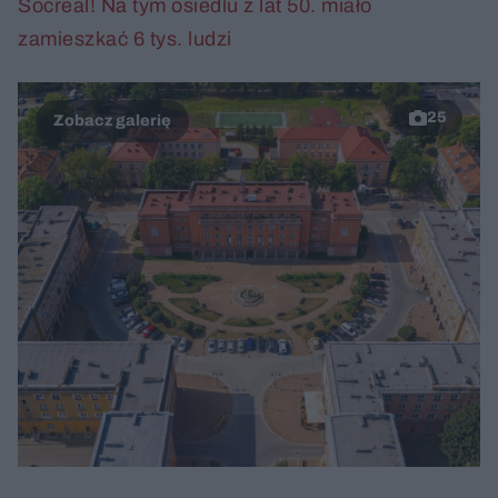
Socreal! Na tym osiedlu z lat 50. miało
zamieszkać 6 tys. ludzi
25