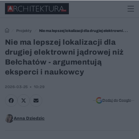
Projekty
Nie ma lepszej lokalizacji dla drugiej elektrowni
jądrowej niż Bełchatów - argumentują eksperci i naukowcy
Nie ma lepszej lokalizacji dla
drugiej elektrowni jądrowej niż
Bełchatów - argumentują
eksperci i naukowcy
2026-03-25
10:29
Dodaj do Google
Anna Dziedzic