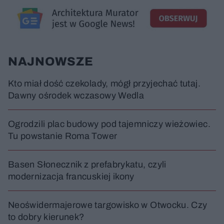
z
ł
z
a
u
o
s
d
u
Â
NAJNOWSZE
Kto miał dość czekolady, mógł przyjechać tutaj.
Dawny ośrodek wczasowy Wedla
Ogrodzili plac budowy pod tajemniczy wieżowiec.
Tu powstanie Roma Tower
Basen Słonecznik z prefabrykatu, czyli
modernizacja francuskiej ikony
Neoświdermajerowe targowisko w Otwocku. Czy
to dobry kierunek?