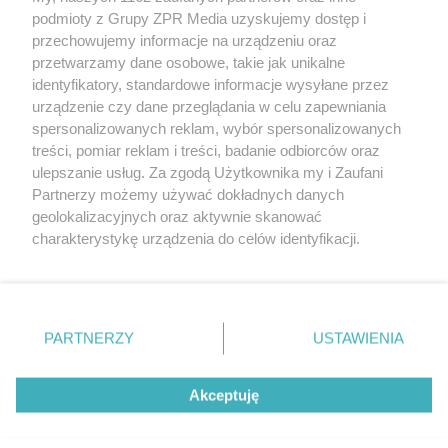
rozpowszechniany lub dalej rozpowszechniany w jakikolwiek sposób
podmioty z Grupy ZPR Media uzyskujemy dostęp i
(w tym także elektroniczny lub mechaniczny) na jakimkolwiek polu
przechowujemy informacje na urządzeniu oraz
eksploatacji w jakiejkolwiek formie, włącznie z umieszczaniem w
Internecie bez pisemnej zgody właściciela praw. Jakiekolwiek użycie
przetwarzamy dane osobowe, takie jak unikalne
lub wykorzystanie utworów w całości lub w części z naruszeniem
identyfikatory, standardowe informacje wysyłane przez
prawa, tzn. bez właściwej zgody, jest zabronione pod groźbą kary i
urządzenie czy dane przeglądania w celu zapewniania
może być ścigane prawnie.
spersonalizowanych reklam, wybór spersonalizowanych
treści, pomiar reklam i treści, badanie odbiorców oraz
ulepszanie usług. Za zgodą Użytkownika my i Zaufani
Partnerzy możemy używać dokładnych danych
geolokalizacyjnych oraz aktywnie skanować
charakterystykę urządzenia do celów identyfikacji.
O nas
Ponieważ cenimy Twoją prywatność, prosimy o zgodę na
korzystanie z tych technologii poprzez kliknięcie
Informacje prawne
„Akceptuję”. Zgoda jest dobrowolna i zawsze możesz ją
zmienić/wycofać klikając przycisk ustawień prywatności
Nasze serwisy
PARTNERZY
USTAWIENIA
znajdujący się w lewym dolnym rogu strony
. Niektóre
© 2026 Grupa ZPR Media
rodzaje przetwarzania danych nie wymagają zgody
Akceptuję
użytkownika, ale masz prawo sprzeciwić się takiemu
przetwarzaniu. Preferencje będą miały zastosowanie tylko
na tej witrynie.