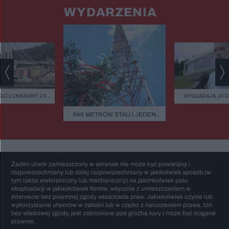
WYDARZENIA
GO UZNAWANY ZA
WYGLĄDAJĄ JA 
ISZCZALNY MOST
ZIELEŃ, KAMIEŃ.
GO RUNĄŁ PODCZAS
FASADOWE, NOWO
646 METRÓW STALI I JEDEN
BURZY?
BUDMAT. "MARZYM
BŁĄD - "POWALIŁA GO LUDZKA
ŻEBY JEDNAK ODR
SĄSIADÓW
GŁUPOTA"
Żaden utwór zamieszczony w serwisie nie może być powielany i
rozpowszechniany lub dalej rozpowszechniany w jakikolwiek sposób (w
tym także elektroniczny lub mechaniczny) na jakimkolwiek polu
eksploatacji w jakiejkolwiek formie, włącznie z umieszczaniem w
Internecie bez pisemnej zgody właściciela praw. Jakiekolwiek użycie lub
wykorzystanie utworów w całości lub w części z naruszeniem prawa, tzn.
bez właściwej zgody, jest zabronione pod groźbą kary i może być ścigane
prawnie.