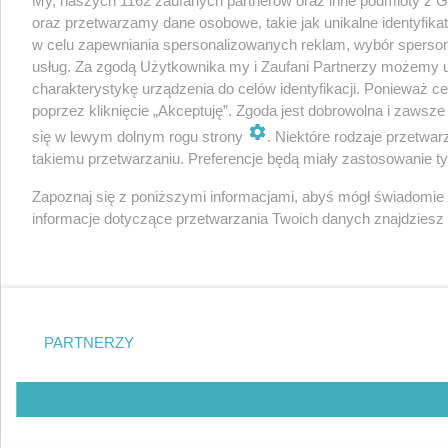
My, naszych 1162 zaufanych partnerów oraz inne podmioty z 
oraz przetwarzamy dane osobowe, takie jak unikalne identyfika
w celu zapewniania spersonalizowanych reklam, wybór spersonal
usług. Za zgodą Użytkownika my i Zaufani Partnerzy możemy 
charakterystykę urządzenia do celów identyfikacji. Ponieważ c
poprzez kliknięcie „Akceptuję”. Zgoda jest dobrowolna i zawsz
się w lewym dolnym rogu strony
. Niektóre rodzaje przetwa
takiemu przetwarzaniu. Preferencje będą miały zastosowanie tylk
Zapoznaj się z poniższymi informacjami, abyś mógł świadomie
informacje dotyczące przetwarzania Twoich danych znajdzies
PARTNERZY