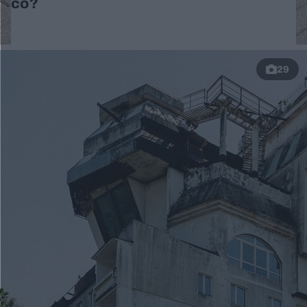
co?
29