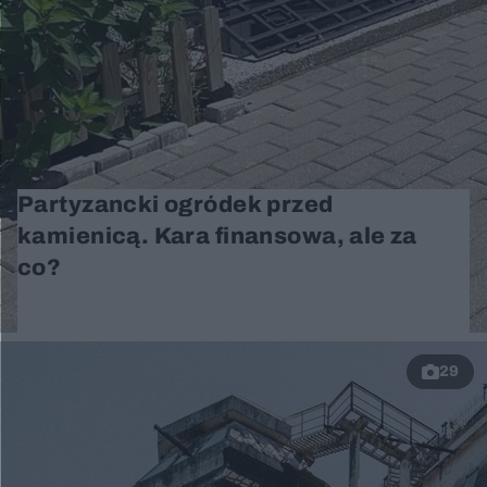
Partyzancki ogródek przed
kamienicą. Kara finansowa, ale za
co?
29