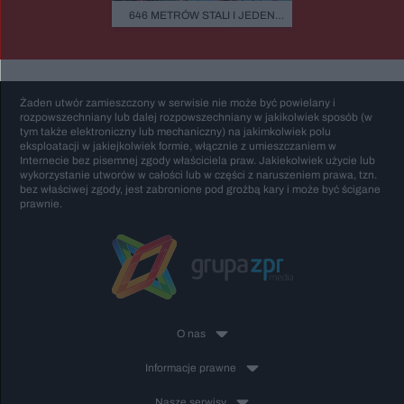
GO RUNĄŁ PODCZAS
FASADOWE, NOWO
646 METRÓW STALI I JEDEN
BURZY?
BUDMAT. "MARZYM
BŁĄD - "POWALIŁA GO LUDZKA
ŻEBY JEDNAK ODR
SĄSIADÓW
GŁUPOTA"
Żaden utwór zamieszczony w serwisie nie może być powielany i
rozpowszechniany lub dalej rozpowszechniany w jakikolwiek sposób (w
tym także elektroniczny lub mechaniczny) na jakimkolwiek polu
eksploatacji w jakiejkolwiek formie, włącznie z umieszczaniem w
Internecie bez pisemnej zgody właściciela praw. Jakiekolwiek użycie lub
wykorzystanie utworów w całości lub w części z naruszeniem prawa, tzn.
bez właściwej zgody, jest zabronione pod groźbą kary i może być ścigane
prawnie.
O nas
Informacje prawne
Nasze serwisy