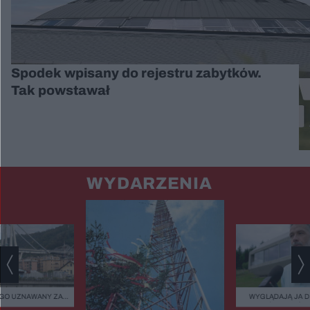
Spodek wpisany do rejestru zabytków.
Tak powstawał
WYDARZENIA
GO UZNAWANY ZA
WYGLĄDAJĄ JA 
ISZCZALNY MOST
ZIELEŃ, KAMIEŃ.