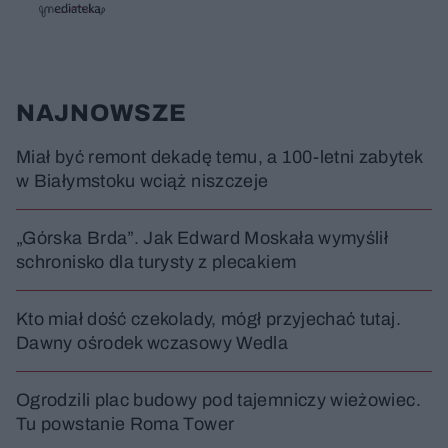
i
i
s
ń
ń
t
1
1
0
0
a
s
s
ł
d
d
y
o
o
c
t
p
NAJNOWSZE
u
r
z
ł
z
a
u
o
s
d
Miał być remont dekadę temu, a 100-letni zabytek
u
Â
w Białymstoku wciąż niszczeje
„Górska Brda”. Jak Edward Moskała wymyślił
schronisko dla turysty z plecakiem
Kto miał dość czekolady, mógł przyjechać tutaj.
Dawny ośrodek wczasowy Wedla
Ogrodzili plac budowy pod tajemniczy wieżowiec.
Tu powstanie Roma Tower