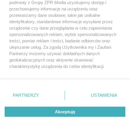
podmioty z Grupy ZPR Media uzyskujemy dostęp i
(w tym także elektroniczny lub mechaniczny) na jakimkolwiek polu
przechowujemy informacje na urządzeniu oraz
eksploatacji w jakiejkolwiek formie, włącznie z umieszczaniem w
Internecie bez pisemnej zgody właściciela praw. Jakiekolwiek użycie
przetwarzamy dane osobowe, takie jak unikalne
lub wykorzystanie utworów w całości lub w części z naruszeniem
identyfikatory, standardowe informacje wysyłane przez
prawa, tzn. bez właściwej zgody, jest zabronione pod groźbą kary i
urządzenie czy dane przeglądania w celu zapewniania
może być ścigane prawnie.
spersonalizowanych reklam, wybór spersonalizowanych
treści, pomiar reklam i treści, badanie odbiorców oraz
ulepszanie usług. Za zgodą Użytkownika my i Zaufani
Partnerzy możemy używać dokładnych danych
geolokalizacyjnych oraz aktywnie skanować
charakterystykę urządzenia do celów identyfikacji.
O nas
Ponieważ cenimy Twoją prywatność, prosimy o zgodę na
korzystanie z tych technologii poprzez kliknięcie
Informacje prawne
„Akceptuję”. Zgoda jest dobrowolna i zawsze możesz ją
zmienić/wycofać klikając przycisk ustawień prywatności
Nasze serwisy
PARTNERZY
USTAWIENIA
znajdujący się w lewym dolnym rogu strony
. Niektóre
© 2026 Grupa ZPR Media
rodzaje przetwarzania danych nie wymagają zgody
Akceptuję
użytkownika, ale masz prawo sprzeciwić się takiemu
przetwarzaniu. Preferencje będą miały zastosowanie tylko
na tej witrynie.