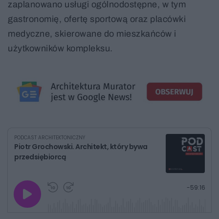
zaplanowano usługi ogólnodostępne, w tym
gastronomię, ofertę sportową oraz placówki
medyczne, skierowane do mieszkańców i
użytkowników kompleksu.
PODCAST ARCHITEKTONICZNY
Piotr Grochowski. Architekt, który bywa
przedsiębiorcą
G
P
P
P
-
59:16
r
r
r
o
a
z
z
j
z
e
e
w
w
o