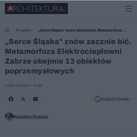
Projekty
„Serce Śląska” znów zacznie bić. Metamorfoza
Elektrociepłowni Zabrze obejmie 13 obiektów poprzemysłowych
„Serce Śląska” znów zacznie bić.
Metamorfoza Elektrociepłowni
Zabrze obejmie 13 obiektów
poprzemysłowych
2026-02-03
4:25
Dodaj do Google
Karolina Krasny