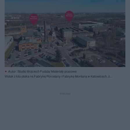
Autor: Studio Wojciech Fudala/ Materiały prasowe
Widok z lotu ptaka na Fabrykę Porcelany i Fabrykę Montana w Katowicach, z
widocznymi budynkami z czerwonej cegły, placami parkingowymi oraz terenem
zadrzewionym. Zdjęcie ilustruje kontekst rewitalizacji, o której możesz przeczytać
na Architektura Murator Plus.