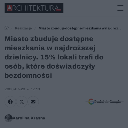
Realizacje
Miasto zbuduje dostępne mieszkania w najdroższej
dzielnicy. 15% lokali trafi do osób, które doświadczyły bezdomności
Miasto zbuduje dostępne
mieszkania w najdroższej
dzielnicy. 15% lokali trafi do
osób, które doświadczyły
bezdomności
2026-01-20
12:10
Dodaj do Google
Karolina Krasny