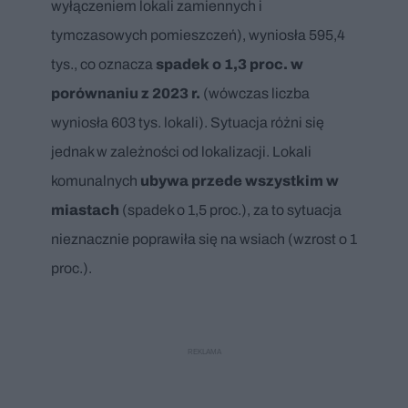
wyłączeniem lokali zamiennych i
tymczasowych pomieszczeń), wyniosła 595,4
tys., co oznacza
spadek o 1,3 proc. w
porównaniu z 2023 r.
(wówczas liczba
wyniosła 603 tys. lokali). Sytuacja różni się
jednak w zależności od lokalizacji. Lokali
komunalnych
ubywa przede wszystkim w
miastach
(spadek o 1,5 proc.), za to sytuacja
nieznacznie poprawiła się na wsiach (wzrost o 1
proc.).