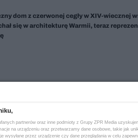
zny dom z czerwonej cegły w XIV-wiecznej w
hał się w architekturę Warmii, teraz reprezen
kę
rza warszawskiego akademika przypominają
sowy hotel. W środku przeszklone świetlice i
oziomowe kuchnie
niku,
fanych partnerów oraz inne podmioty z Grupy ZPR Media uzyskujem
cje na urządzeniu oraz przetwarzamy dane osobowe, takie jak unika
je wysyłane przez urządzenie czy dane przeglądania w celu zapewn