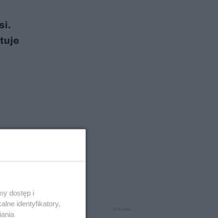
si.
tuje
y dostęp i
lne identyfikatory,
iania