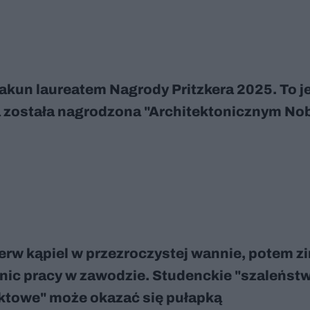
iakun laureatem Nagrody Pritzkera 2025. To j
 została nagrodzona "Architektonicznym No
erw kąpiel w przezroczystej wannie, potem z
nic pracy w zawodzie. Studenckie "szaleńst
ktowe" może okazać się pułapką