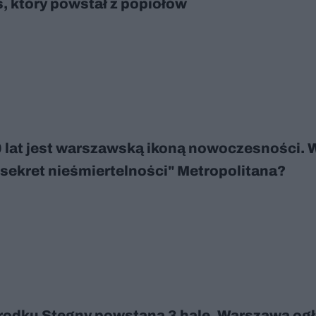
s, który powstał z popiołów
 lat jest warszawską ikoną nowoczesności.
"sekret nieśmiertelności" Metropolitana?
odku Stegny powstaną 3 hale. Warszawa ogł