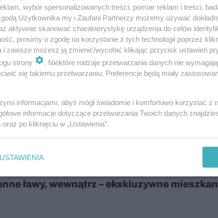
klam, wybór spersonalizowanych treści, pomiar reklam i treści, bad
 zgodą Użytkownika my i Zaufani Partnerzy możemy używać dokład
az aktywnie skanować charakterystykę urządzenia do celów identyfi
eść budynków wywołało prawdziwą wrzawę. 
ść, prosimy o zgodę na korzystanie z tych technologii poprzez klikn
a i zawsze możesz ją zmienić/wycofać klikając przycisk ustawień pr
aniu, zniknięciu czy wyburzeniu mówiła sw
ogu strony
. Niektóre rodzaje przetwarzania danych nie wymagaj
 cała Polska
iwić się takiemu przetwarzaniu. Preferencje będą miały zastosowanie
szymi informacjami, abyś mógł świadomie i komfortowo korzystać z
gółowe informacje dotyczące przetwarzania Twoich danych znajdzi
s
oraz po kliknięciu w „Ustawienia”.
sowy apartamentowiec stanął w sercu
USTAWIENIA
awskiego parku. Dookoła rozety, rzeźbione w
nne ławy, wewnątrz – ekskluzywne mieszkan