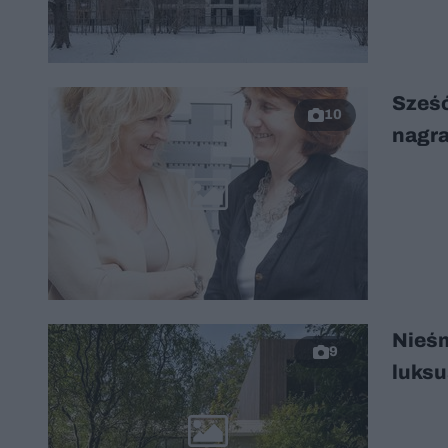
Sześć
10
nagra
Nieśm
9
luksu