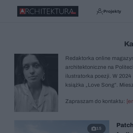
Projekty
Ka
Redaktorka online magazynu
architektoniczne na Politec
ilustratorka poezji. W 202
książka „Love Song”. Mies
Zapraszam do kontaktu:
[e
Patch
15