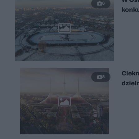
6
konku
Ciekn
8
dziel