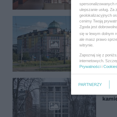
spersonalizowanych re
ulepszanie usług. Za
geolokalizacyjnych or
Te sz
cenimy Twoją prywatno
11
Zgoda jest dobrowoln
powst
się w lewym dolnym r
czasu
ale masz prawo sprzec
witrynie.
Zapoznaj się z poniż
internetowych. Szcze
Prywatności
i
Cookie
Luksu
PARTNERZY
10
warsz
kamie