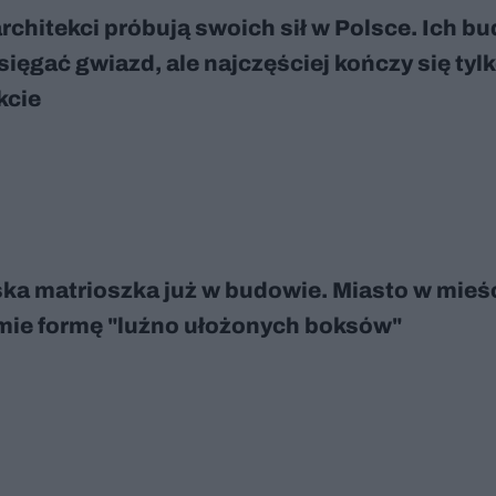
architekci próbują swoich sił w Polsce. Ich b
sięgać gwiazd, ale najczęściej kończy się tyl
kcie
ka matrioszka już w budowie. Miasto w mieś
mie formę "luźno ułożonych boksów"