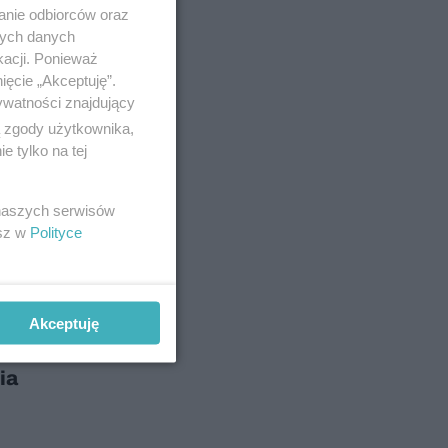
anie odbiorców oraz
nych danych
kacji. Ponieważ
O ich
ięcie „Akceptuję”.
ywatności znajdujący
ego
ą zgody użytkownika,
 tylko na tej
 naszych serwisów
esz w
Polityce
Akceptuję
azy i
ia