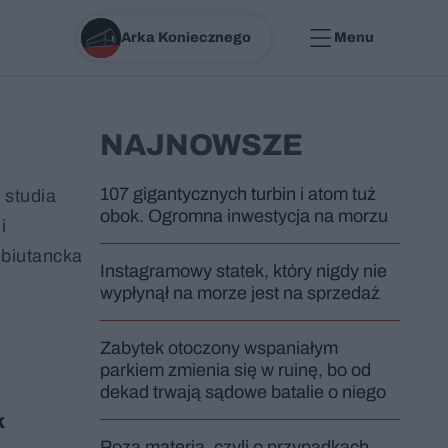
Arka Koniecznego
Menu
NAJNOWSZE
107 gigantycznych turbin i atom tuż
 studia
obok. Ogromna inwestycja na morzu
i
ebiutancka
Instagramowy statek, który nigdy nie
wypłynął na morze jest na sprzedaż
Zabytek otoczony wspaniałym
parkiem zmienia się w ruinę, bo od
dekad trwają sądowe batalie o niego
k
Poza materią, czyli o przypadkach