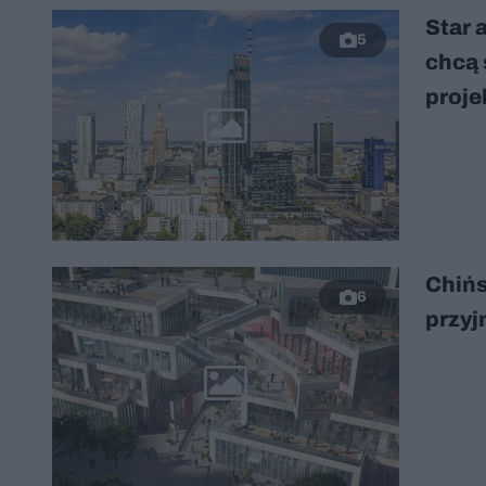
Star 
5
chcą 
proje
Chińs
6
przyj