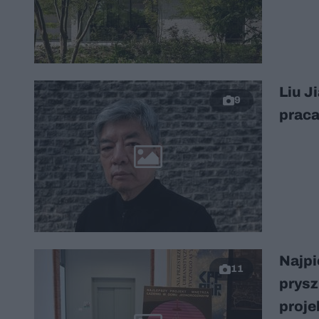
Liu J
9
praca
Najpi
11
prysz
proje