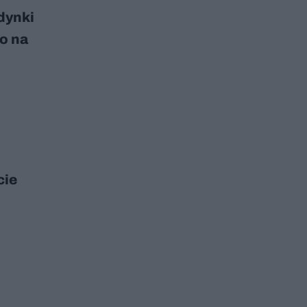
udynki
ko na
cie