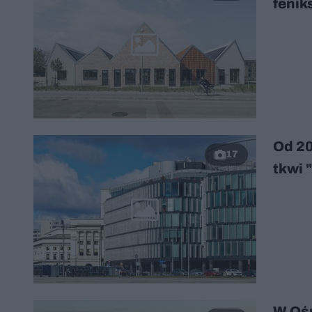
fenik
Od 20
17
tkwi 
W Ośr