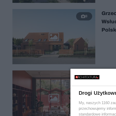
Grzec
8
Wsłuc
Pols
Wnęt
14
luksu
dwup
Drogi Użytkow
My, naszych 1160 zau
przechowujemy informa
standardowe informac